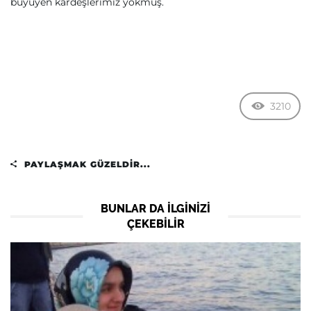
büyüyen kardeşlerimiz yokmuş.
3210
PAYLAŞMAK GÜZELDIR...
BUNLAR DA ILGINIZI
ÇEKEBILIR