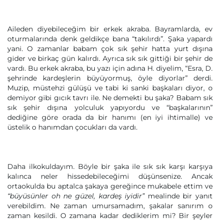
Aileden diyebileceğim bir erkek akraba. Bayramlarda, ev
oturmalarında denk geldikçe bana “takılırdı”. Şaka yapardı
yani. O zamanlar babam çok sık şehir hatta yurt dışına
gider ve birkaç gün kalırdı. Ayrıca sık sık gittiği bir şehir de
vardı. Bu erkek akraba, bu yazı için adına H. diyelim, “Esra, D.
şehrinde kardeşlerin büyüyormuş, öyle diyorlar” derdi.
Muzip, müstehzi gülüşü ve tabi ki sanki başkaları diyor, o
demiyor gibi gıcık tavrı ile. Ne demekti bu şaka? Babam sık
sık şehir dışına yolculuk yapıyordu ve “başkalarının”
dediğine göre orada da bir hanımı (en iyi ihtimalle) ve
üstelik o hanımdan çocukları da vardı.
Daha ilkokuldayım. Böyle bir şaka ile sık sık karşı karşıya
kalınca neler hissedebileceğimi düşünsenize. Ancak
ortaokulda bu aptalca şakaya gereğince mukabele ettim ve
“büyüsünler oh ne güzel, kardeş iyidir”
mealinde bir yanıt
verebildim. Ne zaman umursamadım, şakalar sanırım o
zaman kesildi. O zamana kadar dediklerim mi? Bir şeyler