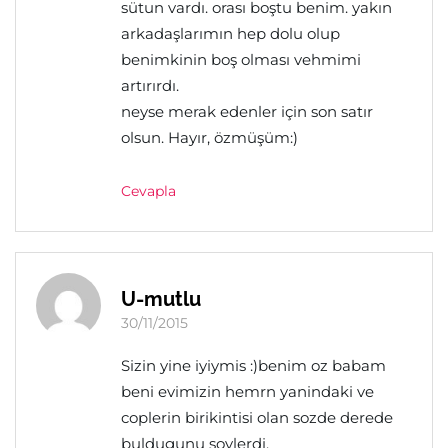
sütun vardı. orası boştu benim. yakın
arkadaşlarımın hep dolu olup
benimkinin boş olması vehmimi
artırırdı.
neyse merak edenler için son satır
olsun. Hayır, özmüşüm:)
Cevapla
U-mutlu
30/11/2015
Sizin yine iyiymis :)benim oz babam
beni evimizin hemrn yanindaki ve
coplerin birikintisi olan sozde derede
buldugunu soylerdi.