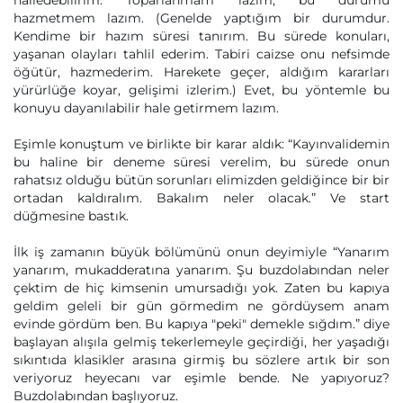
halledebilirim. Toparlanmam lazım, bu durumu
hazmetmem lazım. (Genelde yaptığım bir durumdur.
Kendime bir hazım süresi tanırım. Bu sürede konuları,
yaşanan olayları tahlil ederim. Tabiri caizse onu nefsimde
öğütür, hazmederim. Harekete geçer, aldığım kararları
yürürlüğe koyar, gelişimi izlerim.) Evet, bu yöntemle bu
konuyu dayanılabilir hale getirmem lazım.
Eşimle konuştum ve birlikte bir karar aldık: “Kayınvalidemin
bu haline bir deneme süresi verelim, bu sürede onun
rahatsız olduğu bütün sorunları elimizden geldiğince bir bir
ortadan kaldıralım. Bakalım neler olacak.” Ve start
düğmesine bastık.
İlk iş zamanın büyük bölümünü onun deyimiyle “Yanarım
yanarım, mukadderatına yanarım. Şu buzdolabından neler
çektim de hiç kimsenin umursadığı yok. Zaten bu kapıya
geldim geleli bir gün görmedim ne gördüysem anam
evinde gördüm ben. Bu kapıya "peki" demekle sığdım.” diye
başlayan alışıla gelmiş tekerlemeyle geçirdiği, her yaşadığı
sıkıntıda klasikler arasına girmiş bu sözlere artık bir son
veriyoruz heyecanı var eşimle bende. Ne yapıyoruz?
Buzdolabından başlıyoruz.