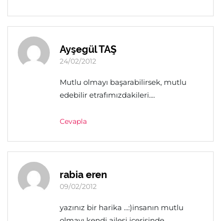
Ayşegül TAŞ
24/02/2012
Mutlu olmayı başarabilirsek, mutlu
edebilir etrafımızdakileri....
Cevapla
rabia eren
09/02/2012
yazınız bir harika ...:)insanın mutlu
olmayı kendi ailesi içerisinde