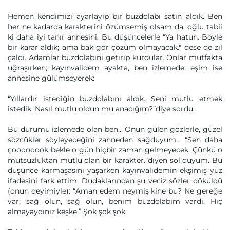
Hemen kendimizi ayarlayıp bir buzdolabı satın aldık. Ben
her ne kadarda karakterini özümsemiş olsam da, oğlu tabii
ki daha iyi tanır annesini. Bu düşüncelerle “Ya hatun. Böyle
bir karar aldık; ama bak gör çözüm olmayacak." dese de zil
çaldı. Adamlar buzdolabını getirip kurdular. Onlar mutfakta
uğraşırken; kayınvalidem ayakta, ben izlemede, eşim ise
annesine gülümseyerek:
“Yıllardır istediğin buzdolabını aldık. Seni mutlu etmek
istedik. Nasıl mutlu oldun mu anacığım?”diye sordu.
Bu durumu izlemede olan ben... Onun gülen gözlerle, güzel
sözcükler söyleyeceğini zanneden sağduyum... “Sen daha
çoooooook bekle o gün hiçbir zaman gelmeyecek. Çünkü o
mutsuzluktan mutlu olan bir karakter.”diyen sol duyum. Bu
düşünce karmaşasını yaşarken kayınvalidemin ekşimiş yüz
ifadesini fark ettim. Dudaklarından şu veciz sözler döküldü
(onun deyimiyle): “Aman edem neymiş kine bu? Ne gereğe
var, sağ olun, sağ olun, benim buzdolabım vardı. Hiç
almayaydınız keşke.” Şok şok şok.