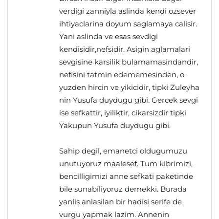
verdigi zanniyla aslinda kendi ozsever
ihtiyaclarina doyum saglamaya calisir.
Yani aslinda ve esas sevdigi
kendisidir,nefsidir. Asigin aglamalari
sevgisine karsilik bulamamasindandir,
nefisini tatmin edememesinden, o
yuzden hircin ve yikicidir, tipki Zuleyha
nin Yusufa duydugu gibi. Gercek sevgi
ise sefkattir, iyiliktir, cikarsizdir tipki
Yakupun Yusufa duydugu gibi.
Sahip degil, emanetci oldugumuzu
unutuyoruz maalesef. Tum kibrimizi,
bencilligimizi anne sefkati paketinde
bile sunabiliyoruz demekki. Burada
yanlis anlasilan bir hadisi serife de
vurgu yapmak lazim. Annenin