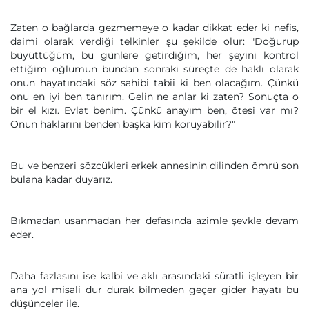
Zaten o bağlarda gezmemeye o kadar dikkat eder ki nefis,
daimi olarak verdiği telkinler şu şekilde olur: "Doğurup
büyüttüğüm, bu günlere getirdiğim, her şeyini kontrol
ettiğim oğlumun bundan sonraki süreçte de haklı olarak
onun hayatındaki söz sahibi tabii ki ben olacağım. Çünkü
onu en iyi ben tanırım. Gelin ne anlar ki zaten? Sonuçta o
bir el kızı. Evlat benim. Çünkü anayım ben, ötesi var mı?
Onun haklarını benden başka kim koruyabilir?"
Bu ve benzeri sözcükleri erkek annesinin dilinden ömrü son
bulana kadar duyarız.
Bıkmadan usanmadan her defasında azimle şevkle devam
eder.
Daha fazlasını ise kalbi ve aklı arasındaki süratli işleyen bir
ana yol misali dur durak bilmeden geçer gider hayatı bu
düşünceler ile.