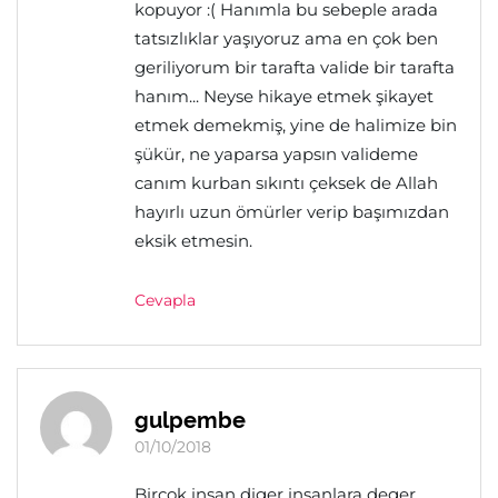
kopuyor :( Hanımla bu sebeple arada
tatsızlıklar yaşıyoruz ama en çok ben
geriliyorum bir tarafta valide bir tarafta
hanım... Neyse hikaye etmek şikayet
etmek demekmiş, yine de halimize bin
şükür, ne yaparsa yapsın valideme
canım kurban sıkıntı çeksek de Allah
hayırlı uzun ömürler verip başımızdan
eksik etmesin.
Cevapla
gulpembe
01/10/2018
Bircok insan diger insanlara deger