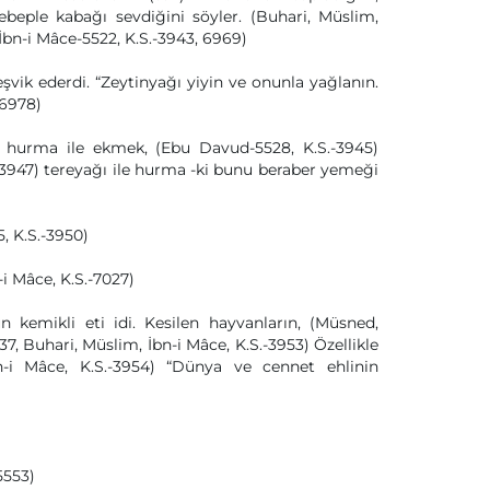
ebeple kabağı sevdiğini söyler. (Buhari, Müslim,
İbn-i Mâce-5522, K.S.-3943, 6969)
eşvik ederdi. “Zeytinyağı yiyin ve onunla yağlanın.
 6978)
) hurma ile ekmek, (Ebu Davud-5528, K.S.-3945)
.-3947) tereyağı ile hurma -ki bunu beraber yemeği
5, K.S.-3950)
i Mâce, K.S.-7027)
 kemikli eti idi. Kesilen hayvanların, (Müsned,
7, Buhari, Müslim, İbn-i Mâce, K.S.-3953) Özellikle
-i Mâce, K.S.-3954) “Dünya ve cennet ehlinin
5553)