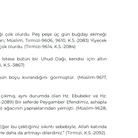
diği çok olurdu. Peş peşe üç gün buğday ekmeği
ari, Müslim, Tirmizi-9606, 9610, K.S.-2083) Yiyecek
ok olurdu. (Tirmizi-9614, K.S.-2084)
İstese bütün bir Uhud Dağı, kendisi için altın
i, K.S.-3867)
gün boyu kıvrandığını görmüştür. (Müslim-9617,
rı çıkmış, aynı durumda olan Hz. Ebubekir ve Hz.
S.-2089) Bir seferde Peygamber Efendimiz, ashapla
le) ağacının yapraklarından yemişti. (Müslim-9628,
ğer bu çektiğiniz sıkıntı sebebiyle, Allah katında
yle daha da artmayı dilerdiniz.” (Tirmizi, K.S.-2092)