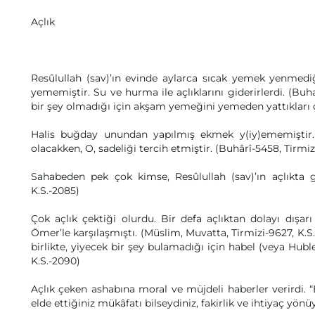
Açlık
Resûlullah (sav)’ın evinde aylarca sıcak yemek yenme
yememiştir. Su ve hurma ile açlıklarını giderirlerdi. (Buh
bir şey olmadığı için akşam yemeğini yemeden yattıkları ç
Halis buğday unundan yapılmış ekmek y(iy)ememiştir. 
olacakken, O, sadeliği tercih etmiştir. (Buhârî-5458, Tirmiz
Sahabeden pek çok kimse, Resûlullah (sav)’ın açlıkta 
K.S.-2085)
Çok açlık çektiği olurdu. Bir defa açlıktan dolayı dışa
Ömer’le karşılaşmıştı. (Müslim, Muvatta, Tirmizi-9627, K.
birlikte, yiyecek bir şey bulamadığı için habel (veya Hub
K.S.-2090)
Açlık çeken ashabına moral ve müjdeli haberler verirdi. “E
elde ettiğiniz mükâfatı bilseydiniz, fakirlik ve ihtiyaç yönü