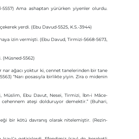
-5557) Ama ashaptan yürürken yiyenler olurdu.
 çekerek yerdi. (Ebu Davud-5525, K.S.-3944)
maya izin vermişti. (Ebu Davud, Tirmizi-5668-5673,
di. (Müsned-5562)
r nar ağacı yoktur ki, cennet tanelerinden bir tane
563) “Narı posasıyla birlikte yiyin. Zira o midenin
, Müslim, Ebu Davut, Nesei, Tirmizi, İbn-i Mâce-
a cehennem ateşi dolduruyor demektir.” (Buhari,
ği bir kötü davranış olarak nitelemiştir. (Rezin-
sav)’a getirirlerdi. Efendimiz (sav) de, bereketli