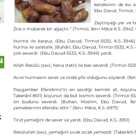
kendisinin de bu s
Ebu Davut, Tirmizi, 
Zeytinyağı yer ve t
Zira o mübarek bir ağaçtır.” (Tirmizi, İbn-i Mâce K.S.-3942,
Hurma ile karpuz, (Ebu Davud, Tirmizi-5530, K.S.-3946
hurma ile salatalık, (Buhârî, Ebu Davud, Tirmizi-5532, K.S
çok severdi- (Ebu Davud-5533, K.S.-3949) yerdi.
Allah Resûlü (sav), helva (tatlı) ile balı severdi. (Tirmizi-553
Acve hurmasını sever ve onda şifa olduğunu söylerdi. (İbn-
Peygamber Efendimiz’in en sevdiği kemikli et, koyunun
Taberânî-8511) koyunun da but kısmını severdi. (Tirmizi-553
ön budunu severdi. (Buhari, Müslim, Ebu Davud, İbn
yemeklerinin efendisi ettir.” (İbn-i Mâce, K.S.-6971)
k
Tirid yemeğini de sever ve yerdi. (Ebu Davud, K.S.-3951)
Resûlullah (sav), yemeğini sıcak sıcak yemezdi. (Taberânî-