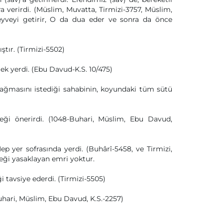
 verirdi. (Müslim, Muvatta, Tirmizi-3757, Müslim,
eyveyi getirir, O da dua eder ve sonra da önce
tır. (Tirmizi-5502)
k yerdi. (Ebu Davud-K.S. 10/475)
 sağmasını istediği sahabinin, koyundaki tüm sütü
i önerirdi. (1048-Buhari, Müslim, Ebu Davud,
yer sofrasında yerdi. (Buhârî-5458, ve Tirmizi,
ği yasaklayan emri yoktur.
tavsiye ederdi. (Tirmizi-5505)
Buhari, Müslim, Ebu Davud, K.S.-2257)