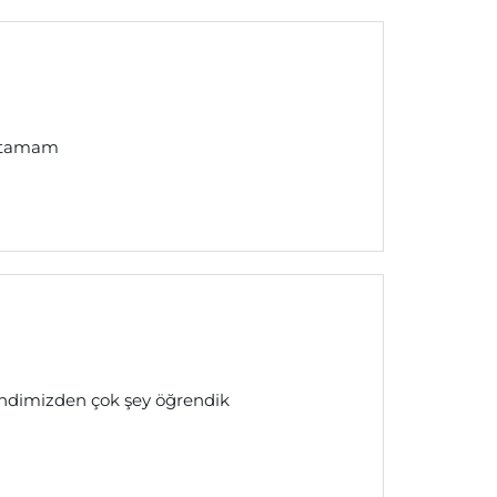
latamam
endimizden çok şey öğrendik