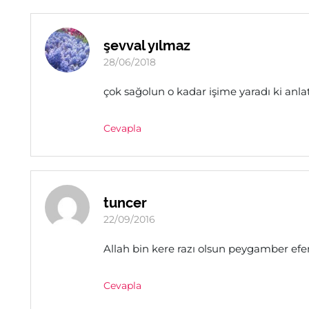
şevval yılmaz
28/06/2018
çok sağolun o kadar işime yaradı ki an
Cevapla
tuncer
22/09/2016
Allah bin kere razı olsun peygamber ef
Cevapla