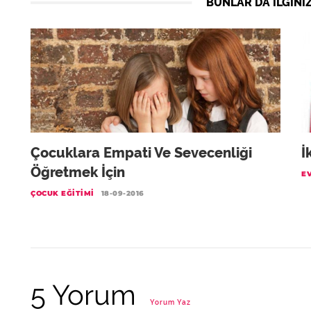
BUNLAR DA ILGINIZ
Çocuklara Empati Ve Sevecenliği
İ
Öğretmek İçin
EV
ÇOCUK EĞITIMI
18-09-2016
5 Yorum
Yorum Yaz