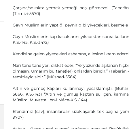
Çarşıda/sokakta yemek yemeği hoş görmezdi. (Taberânî
(Tirmizi-5570)
Gayrı Müslimlerin yaptığı peynir gibi yiyecekleri, besmele
Gayrı Müslimlerin kap kacaklarını yıkadıktan sonra kullan
K.S.-145, K.S.-3472)
Kendisine gelen yiyecekleri ashabına, ailesine ikram eder
Narı tane tane yer, dikkat eder, “Yeryüzünde aşılanan hiçbi
olmasın. Umarım bu tane(ler) onlardan biridir.” (Taberânî-5
temizleyicisidir.” (Müsned-5564)
Altın ve gümüş kapları kullanmayı yasaklamıştı. (Buhari
5666, K.S.-143) “Altın ve gümüş kaptan su içen, karnın
Müslim, Muvatta, İbn-i Mâce-K.S.-144)
Efendimiz (sav), insanlardan uzaklaşarak tek başına yeme
9707)
Ashab-ı Kiram (yeni çıkmış) turfanda meyveyi Resûlullah (