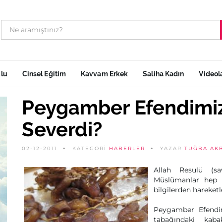
ulu
Cinsel Eğitim
Kavvam Erkek
Saliha Kadın
Videol
Peygamber Efendimiz
Severdi?
02-12-2011
KATEGORİ
HABERLER
YAZAR
TUĞBA AK
Allah Resulü (sa
Müslümanlar hep m
bilgilerden hareketl
Peygamber Efendim
tabağındaki kabak