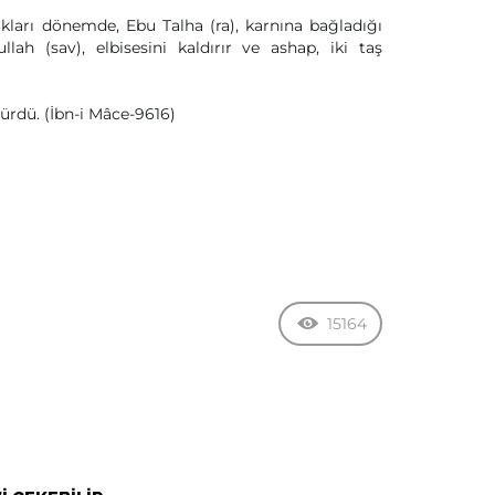
kları dönemde, Ebu Talha (ra), karnına bağladığı
lah (sav), elbisesini kaldırır ve ashap, iki taş
örürdü. (İbn-i Mâce-9616)
15164