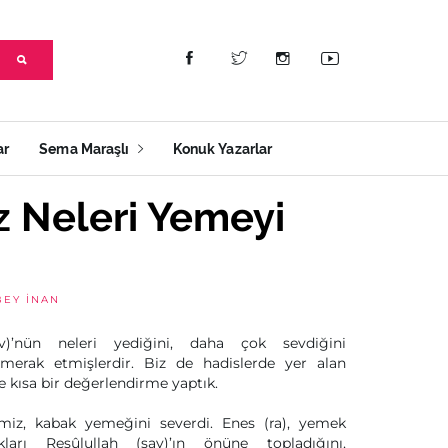
ar
Sema Maraşlı
Konuk Yazarlar
 Neleri Yemeyi
BEY İNAN
v)’nün neleri yediğini, daha çok sevdiğini
erak etmişlerdir. Biz de hadislerde yer alan
e kısa bir değerlendirme yaptık.
iz, kabak yemeğini severdi. Enes (ra), yemek
ları Resûlullah (sav)’ın önüne topladığını,