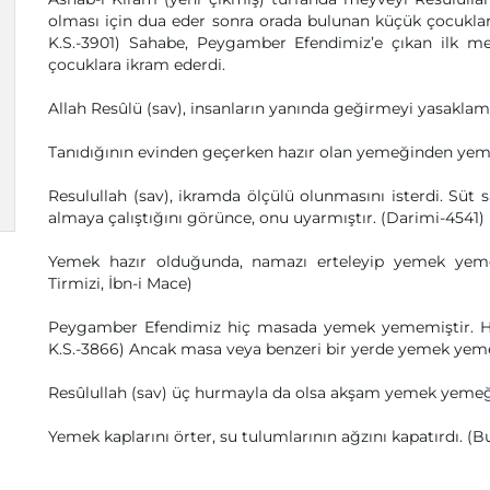
olması için dua eder sonra orada bulunan küçük çocuklara
K.S.-3901) Sahabe, Peygamber Efendimiz’e çıkan ilk m
çocuklara ikram ederdi.
Allah Resûlü (sav), insanların yanında geğirmeyi yasaklamış
Tanıdığının evinden geçerken hazır olan yemeğinden yeme
Resulullah (sav), ikramda ölçülü olunmasını isterdi. Süt
almaya çalıştığını görünce, onu uyarmıştır. (Darimi-4541)
Yemek hazır olduğunda, namazı erteleyip yemek yemeğ
Tirmizi, İbn-i Mace)
Peygamber Efendimiz hiç masada yemek yememiştir. Hep 
K.S.-3866) Ancak masa veya benzeri bir yerde yemek yeme
Resûlullah (sav) üç hurmayla da olsa akşam yemek yemeği 
Yemek kaplarını örter, su tulumlarının ağzını kapatırdı. (