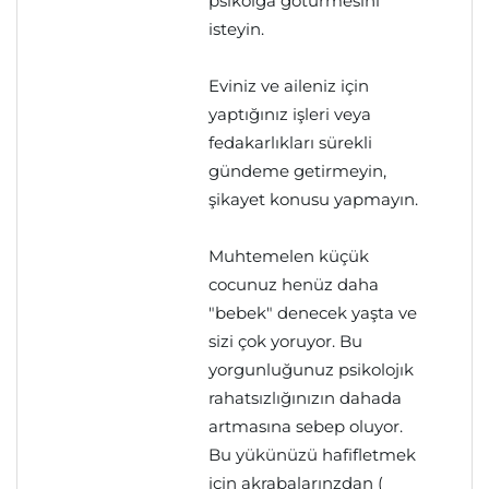
psikolga götürmesini
isteyin.
Eviniz ve aileniz için
yaptığınız işleri veya
fedakarlıkları sürekli
gündeme getirmeyin,
şikayet konusu yapmayın.
Muhtemelen küçük
cocunuz henüz daha
"bebek" denecek yaşta ve
sizi çok yoruyor. Bu
yorgunluğunuz psikolojık
rahatsızlığınızın dahada
artmasına sebep oluyor.
Bu yükünüzü hafifletmek
için akrabalarınzdan (