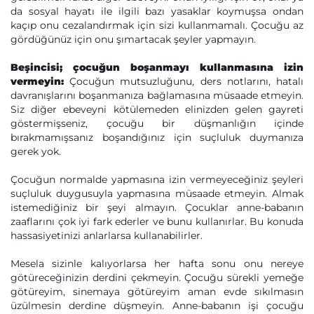
da sosyal hayatı ile ilgili bazı yasaklar koymuşsa ondan
kaçıp onu cezalandırmak için sizi kullanmamalı. Çocuğu az
gördüğünüz için onu şımartacak şeyler yapmayın.
Beşincisi; çocuğun boşanmayı kullanmasına izin
vermeyin:
Çocuğun mutsuzluğunu, ders notlarını, hatalı
davranışlarını boşanmanıza bağlamasına müsaade etmeyin.
Siz diğer ebeveyni kötülemeden elinizden gelen gayreti
göstermişseniz, çocuğu bir düşmanlığın içinde
bırakmamışsanız boşandığınız için suçluluk duymanıza
gerek yok.
Çocuğun normalde yapmasına izin vermeyeceğiniz şeyleri
suçluluk duygusuyla yapmasına müsaade etmeyin. Almak
istemediğiniz bir şeyi almayın. Çocuklar anne-babanın
zaaflarını çok iyi fark ederler ve bunu kullanırlar. Bu konuda
hassasiyetinizi anlarlarsa kullanabilirler.
Mesela sizinle kalıyorlarsa her hafta sonu onu nereye
götüreceğinizin derdini çekmeyin. Çocuğu sürekli yemeğe
götüreyim, sinemaya götüreyim aman evde sıkılmasın
üzülmesin derdine düşmeyin. Anne-babanın işi çocuğu