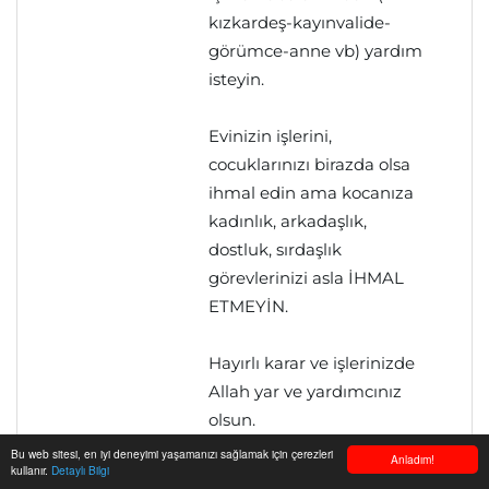
kızkardeş-kayınvalide-
görümce-anne vb) yardım
isteyin.
Evinizin işlerini,
cocuklarınızı birazda olsa
ihmal edin ama kocanıza
kadınlık, arkadaşlık,
dostluk, sırdaşlık
görevlerinizi asla İHMAL
ETMEYİN.
Hayırlı karar ve işlerinizde
Allah yar ve yardımcınız
olsun.
Bu web sitesi, en iyi deneyimi yaşamanızı sağlamak için çerezleri
Anladım!
kullanır.
Detaylı Bilgi
Cevapla