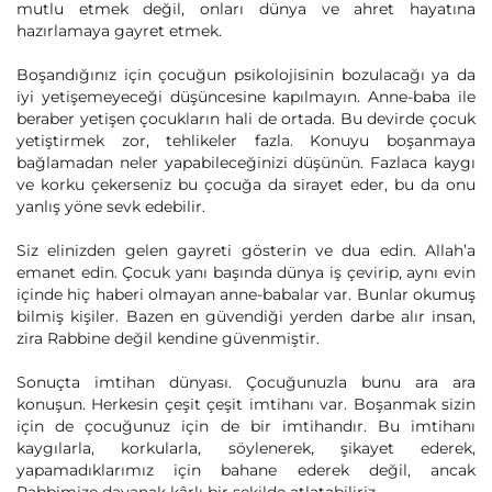
mutlu etmek değil, onları dünya ve ahret hayatına
hazırlamaya gayret etmek.
Boşandığınız için çocuğun psikolojisinin bozulacağı ya da
iyi yetişemeyeceği düşüncesine kapılmayın. Anne-baba ile
beraber yetişen çocukların hali de ortada. Bu devirde çocuk
yetiştirmek zor, tehlikeler fazla. Konuyu boşanmaya
bağlamadan neler yapabileceğinizi düşünün. Fazlaca kaygı
ve korku çekerseniz bu çocuğa da sirayet eder, bu da onu
yanlış yöne sevk edebilir.
Siz elinizden gelen gayreti gösterin ve dua edin. Allah’a
emanet edin. Çocuk yanı başında dünya iş çevirip, aynı evin
içinde hiç haberi olmayan anne-babalar var. Bunlar okumuş
bilmiş kişiler. Bazen en güvendiği yerden darbe alır insan,
zira Rabbine değil kendine güvenmiştir.
Sonuçta imtihan dünyası. Çocuğunuzla bunu ara ara
konuşun. Herkesin çeşit çeşit imtihanı var. Boşanmak sizin
için de çocuğunuz için de bir imtihandır. Bu imtihanı
kaygılarla, korkularla, söylenerek, şikayet ederek,
yapamadıklarımız için bahane ederek değil, ancak