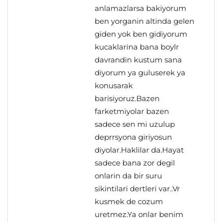
anlamazlarsa bakiyorum
ben yorganin altinda gelen
giden yok ben gidiyorum
kucaklarina bana boylr
davrandin kustum sana
diyorum ya guluserek ya
konusarak
barisiyoruz.Bazen
farketmiyolar bazen
sadece sen mi uzulup
deprrsyona giriyosun
diyolar.Haklilar da.Hayat
sadece bana zor degil
onlarin da bir suru
sikintilari dertleri var..Vr
kusmek de cozum
uretmez.Ya onlar benim