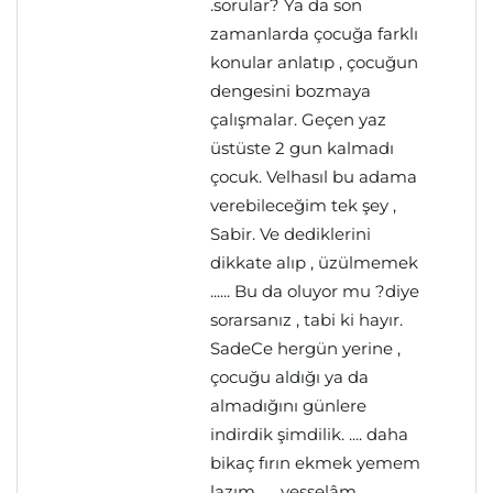
.sorular? Ya da son
zamanlarda çocuğa farklı
konular anlatıp , çocuğun
dengesini bozmaya
çalışmalar. Geçen yaz
üstüste 2 gun kalmadı
çocuk. Velhasıl bu adama
verebileceğim tek şey ,
Sabir. Ve dediklerini
dikkate alıp , üzülmemek
...... Bu da oluyor mu ?diye
sorarsanız , tabi ki hayır.
SadeCe hergün yerine ,
çocuğu aldığı ya da
almadığını günlere
indirdik şimdilik. .... daha
bikaç fırın ekmek yemem
lazım ..... vesselâm