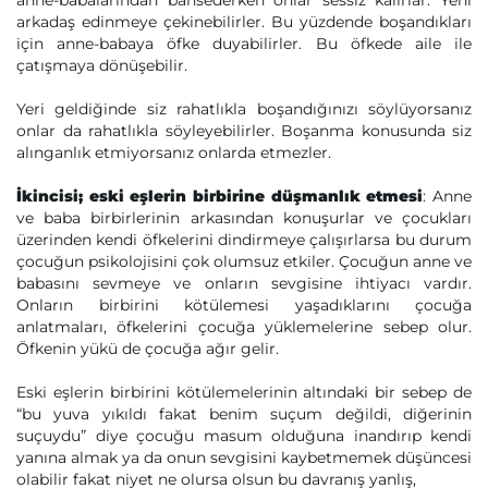
anne-babalarından bahsederken onlar sessiz kalırlar. Yeni
arkadaş edinmeye çekinebilirler. Bu yüzdende boşandıkları
için anne-babaya öfke duyabilirler. Bu öfkede aile ile
çatışmaya dönüşebilir.
Yeri geldiğinde siz rahatlıkla boşandığınızı söylüyorsanız
onlar da rahatlıkla söyleyebilirler. Boşanma konusunda siz
alınganlık etmiyorsanız onlarda etmezler.
İkincisi; eski eşlerin birbirine düşmanlık etmesi
: Anne
ve baba birbirlerinin arkasından konuşurlar ve çocukları
üzerinden kendi öfkelerini dindirmeye çalışırlarsa bu durum
çocuğun psikolojisini çok olumsuz etkiler. Çocuğun anne ve
babasını sevmeye ve onların sevgisine ihtiyacı vardır.
Onların birbirini kötülemesi yaşadıklarını çocuğa
anlatmaları, öfkelerini çocuğa yüklemelerine sebep olur.
Öfkenin yükü de çocuğa ağır gelir.
Eski eşlerin birbirini kötülemelerinin altındaki bir sebep de
“bu yuva yıkıldı fakat benim suçum değildi, diğerinin
suçuydu” diye çocuğu masum olduğuna inandırıp kendi
yanına almak ya da onun sevgisini kaybetmemek düşüncesi
olabilir fakat niyet ne olursa olsun bu davranış yanlış,