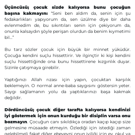
Üçüncüsü; çocuk sizde kalıyorsa bunu çocuğun
başına kakmayın:
“Seni ben aldım da, senin için şu
fedakarlıkları yapıyorum da, sen üzülme diye bir daha
evlenmedim de, bu sıkıntıları senin için çekiyorum da,
onunla kalsaydın şöyle perişan olurdun da benim kıymetimi
bil…”
Bu tarz sözler çocuk için büyük bir minnet yüküdür.
Çocuğa kendini suçlu hissettirir. Ve ilginçtir ki kişi kendini
suçlu hissettiğinde ona bunu hissettirene kızgınlık duyar.
Sizinle çatışmaya girebilir.
Yaptığınızı Allah rızası için yapın, çocuktan karşılık
beklemeyin. O normal anne-baba saygısını göstersin yeter.
Saygı sağlamanın yolu da yaptıklarınızı başa kakmak
değildir.
Dördüncüsü; çocuk diğer tarafta kalıyorsa kendinizi
iyi göstermek için onun kurduğu bir disiplin varsa onu
bozmayın
. Çocuğun canı sıkıldıkça oradan kaçıp kaçıp size
gelmesine müsaade etmeyin. Özlediği için istediği zaman
gelebilmeli fakat diğer ebeveyni onun iyiliği için ev, okul ya