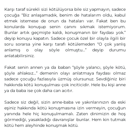
Karşı taraf sürekli sizi kötülüyorsa bile siz yapmayın, sadece
çocuğa “Biz anlaşamadık, benim de hatalarım oldu, kabul
etmek istemese de onun da hataları var. Fakat ben bu
konularda konuşup senin canını sıkmak istemiyorum.
Bunlar artık geçmişte kaldı, konuşmanın bir faydası yok.”
deyip konuyu kapatın. Sadece çocuk özel bir olayla ilgili bir
soru sorarsa yine karşı tarafı kötülemeden “O çok yanlış
anlamış o olay söyle olmuştu…” deyip durumu
anlatabilirsiniz.
Fakat senin annen ya da baban “şöyle yalancı, şöyle kötü,
şöyle ahlaksız…” demenin olayı anlatmaya faydası olmaz
sadece çocuğu fazlasıyla üzmüş olursunuz. Sevdiğiniz biri
hakkında kötü konuşulması çok inciticidir. Hele bu kişi anne
ya da baba ise çok daha can acıtır.
Sadece siz değil, sizin anne-baba ve yakınlarınızın da eski
eşiniz hakkında kötü konuşmasına izin vermeyin, çocuğun
yanında hele hiç konuşulmamalı. Zaten dinimizin de hoş
görmediği, yasakladığı davranışlar bunlar. Hem kin tutmak
kötü hem aleyhinde konuşmak kötü.