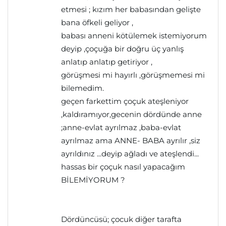
etmesi ; kızım her babasından gelişte
bana öfkeli geliyor ,
babası anneni kötülemek istemiyorum
deyip ,çoçuğa bir doğru üç yanlış
anlatıp anlatıp getiriyor ,
görüşmesi mi hayırlı ,görüşmemesi mi
bilemedim.
geçen farkettim çoçuk ateşleniyor
,kaldıramıyor,gecenin dördünde anne
;anne-evlat ayrılmaz ,baba-evlat
ayrılmaz ama ANNE- BABA ayrılır ,siz
ayrıldınız ...deyip ağladı ve ateşlendi...
hassas bir çoçuk nasıl yapacağım
BİLEMİYORUM ?
Dördüncüsü; çocuk diğer tarafta