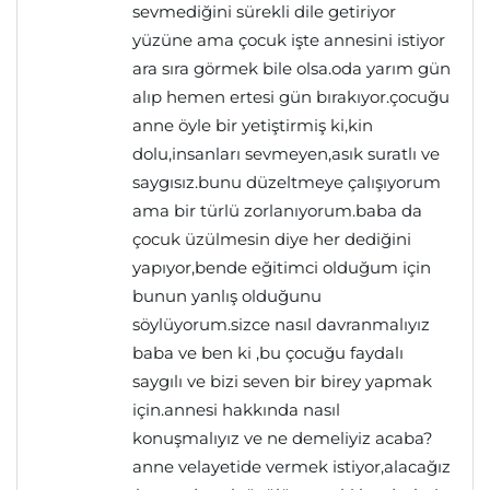
sevmediğini sürekli dile getiriyor
yüzüne ama çocuk işte annesini istiyor
ara sıra görmek bile olsa.oda yarım gün
alıp hemen ertesi gün bırakıyor.çocuğu
anne öyle bir yetiştirmiş ki,kin
dolu,insanları sevmeyen,asık suratlı ve
saygısız.bunu düzeltmeye çalışıyorum
ama bir türlü zorlanıyorum.baba da
çocuk üzülmesin diye her dediğini
yapıyor,bende eğitimci olduğum için
bunun yanlış olduğunu
söylüyorum.sizce nasıl davranmalıyız
baba ve ben ki ,bu çocuğu faydalı
saygılı ve bizi seven bir birey yapmak
için.annesi hakkında nasıl
konuşmalıyız ve ne demeliyiz acaba?
anne velayetide vermek istiyor,alacağız