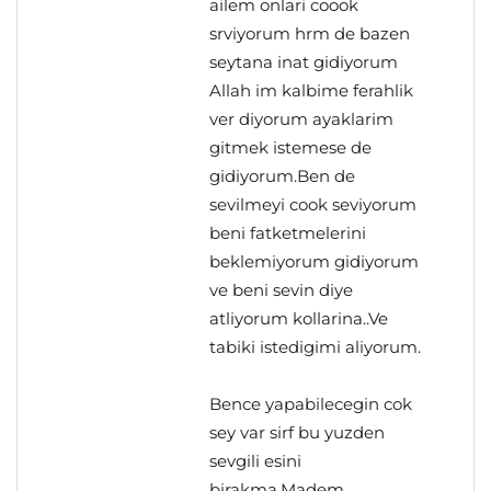
ailem onlari coook
srviyorum hrm de bazen
seytana inat gidiyorum
Allah im kalbime ferahlik
ver diyorum ayaklarim
gitmek istemese de
gidiyorum.Ben de
sevilmeyi cook seviyorum
beni fatketmelerini
beklemiyorum gidiyorum
ve beni sevin diye
atliyorum kollarina..Ve
tabiki istedigimi aliyorum.
Bence yapabilecegin cok
sey var sirf bu yuzden
sevgili esini
birakma.Madem