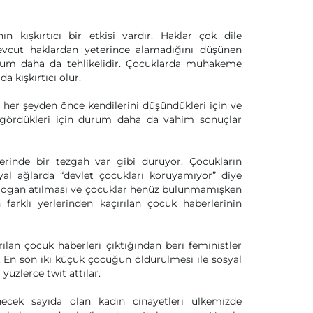
n kışkırtıcı bir etkisi vardır. Haklar çok dile
Mevcut haklardan yeterince alamadığını düşünen
rum daha da tehlikelidir. Çocuklarda muhakeme
 kışkırtıcı olur.
her şeyden önce kendilerini düşündükleri için ve
da gördükleri için durum daha da vahim sonuçlar
erinde bir tezgah var gibi duruyor. Çocukların
l ağlarda “devlet çocukları koruyamıyor” diye
e slogan atılması ve çocuklar henüz bulunmamışken
 farklı yerlerinden kaçırılan çocuk haberlerinin
rılan çocuk haberleri çıktığından beri feministler
r. En son iki küçük çocuğun öldürülmesi ile sosyal
 yüzlerce twit attılar.
cek sayıda olan kadın cinayetleri ülkemizde