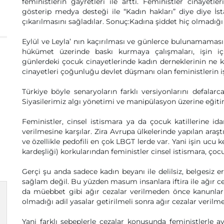
feministlerin gayretleri ile arttı. Feministler cinayetl
gösterip medya desteği ile “Kadın hakları” diye diye İ
çıkarılmasını sağladılar. Sonuç:Kadına şiddet hiç olmadığı
Eylül ve Leyla’ nın kaçırılması ve günlerce bulunamaması v
hükümet üzerinde baskı kurmaya çalışmaları, işin içi
günlerdeki çocuk cinayetlerinde kadın derneklerinin ne ka
cinayetleri çoğunluğu devlet düşmanı olan feministlerin iş
Türkiye böyle senaryoların farklı versiyonlarını defalarc
Siyasilerimiz algı yönetimi ve manipülasyon üzerine eğitim
Feministler, cinsel istismara ya da çocuk katillerine
verilmesine karşılar. Zira Avrupa ülkelerinde yapılan araş
ve özellikle pedofili en çok LBGT lerde var. Yani işin ucu
kardeşliği) korkularından feministler cinsel istismara, çocuk
Gerçi şu anda sadece kadın beyanı ile delilsiz, belgesiz
sağlam değil. Bu yüzden masum insanlara iftira ile ağır c
da müebbet gibi ağır cezalar verilmeden önce kanunlar 
olmadığı adil yasalar getirilmeli sonra ağır cezalar verilmel
Yani farklı sebeplerle cezalar konusunda feministlerle