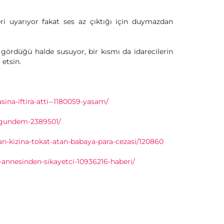
eri uyarıyor fakat ses az çıktığı için duymazdan
gördüğü halde susuyor, bir kısmı da idarecilerin
 etsin.
ina-iftira-atti--1180059-yasam/
e-gundem-2389501/
n-kizina-tokat-atan-babaya-para-cezasi/120860
annesinden-sikayetci-10936216-haberi/