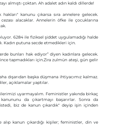
yı almıştı çoktan. Ah adalet adın kaldı dillerde!
k hakları" kanunu çıkarsa sıra annelere gelecek.
cezası alacaklar. Annelerin öfke ile çocuklarına
cak.
uyor. 6284 ile fiziksel şiddet uygulamadığı halde
dı. Kadın putuna secde etmedikleri için.
rde bunları hak ediyor” diyen kadınlara gelecek.
nce tapmadıkları için.Zira zulmün ateşi, gün gelir
daha dışarıdan başka düşmana ihtiyacımız kalmaz.
iler, açıklamalar yaptılar.
ilerimizi uyarmayalım. Feministler yakında birkaç
 kanununu da çıkartmayı başarırlar. Sonra da
istedi, biz de kanun çıkardık" deyip işin içinden
e alıp kanun çıkardığı kişiler; feministler, din ve