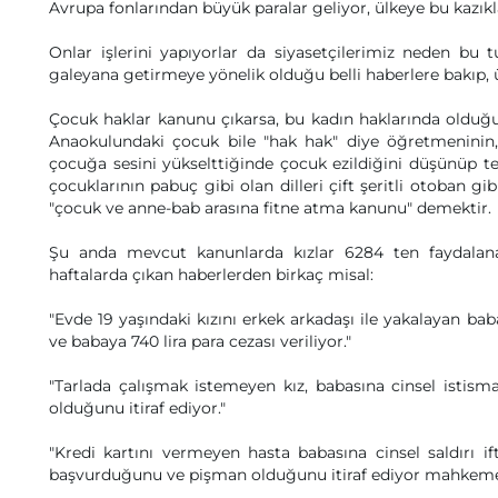
Avrupa fonlarından büyük paralar geliyor, ülkeye bu kazıkla
Onlar işlerini yapıyorlar da siyasetçilerimiz neden bu
galeyana getirmeye yönelik olduğu belli haberlere bakıp, 
Çocuk haklar kanunu çıkarsa, bu kadın haklarında olduğu gi
Anaokulundaki çocuk bile "hak hak" diye öğretmeninin, a
çocuğa sesini yükselttiğinde çocuk ezildiğini düşünüp te
çocuklarının pabuç gibi olan dilleri çift şeritli otoban 
"çocuk ve anne-bab arasına fitne atma kanunu" demektir.
Şu anda mevcut kanunlarda kızlar 6284 ten faydalanar
haftalarda çıkan haberlerden birkaç misal:
"Evde 19 yaşındaki kızını erkek arkadaşı ile yakalayan baba
ve babaya 740 lira para cezası veriliyor."
"Tarlada çalışmak istemeyen kız, babasına cinsel istismar 
olduğunu itiraf ediyor."
"Kredi kartını vermeyen hasta babasına cinsel saldırı ift
başvurduğunu ve pişman olduğunu itiraf ediyor mahkeme