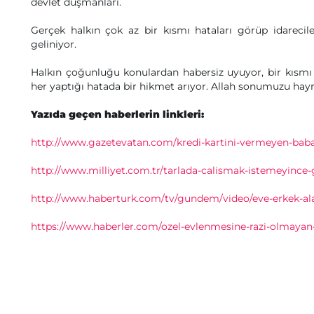
devlet düşmanları.
Gerçek halkın çok az bir kısmı hataları görüp idarecil
geliniyor.
Halkın çoğunluğu konulardan habersiz uyuyor, bir kısmı 
her yaptığı hatada bir hikmet arıyor. Allah sonumuzu hayr
Yazıda geçen haberlerin linkleri:
http://www.gazetevatan.com/kredi-kartini-vermeyen-babas
http://www.milliyet.com.tr/tarlada-calismak-istemeyinc
http://www.haberturk.com/tv/gundem/video/eve-erkek-ala
https://www.haberler.com/ozel-evlenmesine-razi-olmayan-