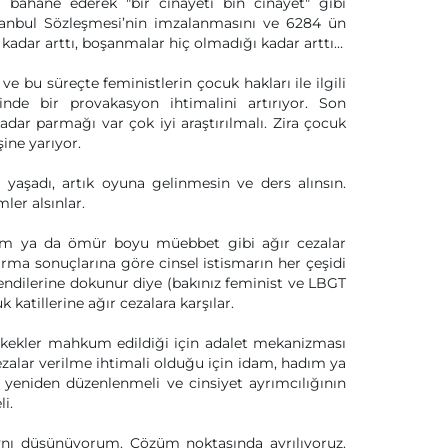
eri bahane ederek "bir cinayeti bin cinayet" gibi
stanbul Sözleşmesi’nin imzalanmasını ve 6284 ün
 kadar arttı, boşanmalar hiç olmadığı kadar arttı…
e bu süreçte feministlerin çocuk hakları ile ilgili
nde bir provakasyon ihtimalini artırıyor. Son
dar parmağı var çok iyi araştırılmalı. Zira çocuk
ine yarıyor.
a yaşadı, artık oyuna gelinmesin ve ders alınsın.
ler alsınlar.
 idam ya da ömür boyu müebbet gibi ağır cezalar
tırma sonuçlarına göre cinsel istismarın her çeşidi
 kendilerine dokunur diye (bakınız feminist ve LBGT
 katillerine ağır cezalara karşılar.
 erkekler mahkum edildiği için adalet mekanizması
ezalar verilme ihtimali olduğu için idam, hadım ya
yeniden düzenlenmeli ve cinsiyet ayrımcılığının
i.
 aynı düşünüyorum. Çözüm noktasında ayrılıyoruz.