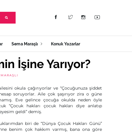
ar
Sema Maraşlı
Konuk Yazarlar
in İşine Yarıyor?
 MARAŞLI
ilesini okula çağırıyorlar ve “Çocuğunuza şiddet
sap soruyorlar. Aile çok şaşırıyor zira o güne
mamış. Eve gelince çocuğa okulda neden öyle
ocuk “Çocuk hakları çocuk hakları diye anlatıp
eyesim geldi” demiş.
uklarımdan biri de “Dünya Çocuk Hakları Günü”
Anne benim çok hakkım varmış, bana ona göre