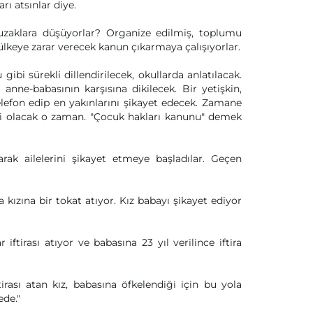
rı atsınlar diye.
 tuzaklara düşüyorlar? Organize edilmiş, toplumu
ülkeye zarar verecek kanun çıkarmaya çalışıyorlar.
bi sürekli dillendirilecek, okullarda anlatılacak.
nne-babasının karşısına dikilecek. Bir yetişkin,
lefon edip en yakınlarını şikayet edecek. Zamane
gibi olacak o zaman. "Çocuk hakları kanunu" demek
ak ailelerini şikayet etmeye başladılar. Geçen
 kızına bir tokat atıyor. Kız babayı şikayet ediyor
iftirası atıyor ve babasına 23 yıl verilince iftira
irası atan kız, babasına öfkelendiği için bu yola
de."