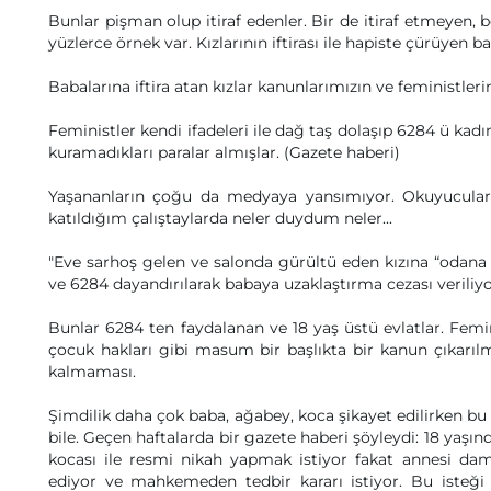
Bunlar pişman olup itiraf edenler. Bir de itiraf etmeyen, b
yüzlerce örnek var. Kızlarının iftirası ile hapiste çürüyen ba
Babalarına iftira atan kızlar kanunlarımızın ve feministlerin
Feministler kendi ifadeleri ile dağ taş dolaşıp 6284 ü kad
kuramadıkları paralar almışlar. (Gazete haberi)
Yaşananların çoğu da medyaya yansımıyor. Okuyuculard
katıldığım çalıştaylarda neler duydum neler...
"Eve sarhoş gelen ve salonda gürültü eden kızına “odana g
ve 6284 dayandırılarak babaya uzaklaştırma cezası veriliyor,
Bunlar 6284 ten faydalanan ve 18 yaş üstü evlatlar. Femini
çocuk hakları gibi masum bir başlıkta bir kanun çıkarıl
kalmaması.
Şimdilik daha çok baba, ağabey, koca şikayet edilirken bu 
bile. Geçen haftalarda bir gazete haberi şöyleydi: 18 yaşınd
kocası ile resmi nikah yapmak istiyor fakat annesi damat
ediyor ve mahkemeden tedbir kararı istiyor. Bu isteğ