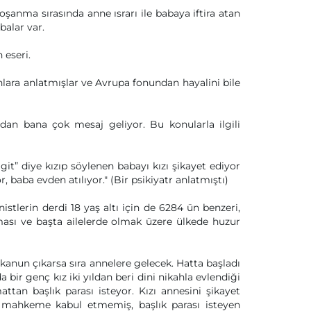
oşanma sırasında anne ısrarı ile babaya iftira atan
balar var.
 eseri.
ınlara anlatmışlar ve Avrupa fonundan hayalini bile
an bana çok mesaj geliyor. Bu konularla ilgili
it” diye kızıp söylenen babayı kızı şikayet ediyor
 baba evden atılıyor." (Bir psikiyatr anlatmıştı)
stlerin derdi 18 yaş altı için de 6284 ün benzeri,
ması ve başta ailelerde olmak üzere ülkede huzur
kanun çıkarsa sıra annelere gelecek. Hatta başladı
a bir genç kız iki yıldan beri dini nikahla evlendiği
tan başlık parası isteyor. Kızı annesini şikayet
i mahkeme kabul etmemiş, başlık parası isteyen