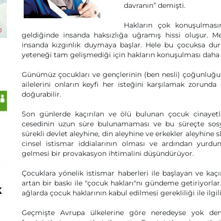
davranın” demişti.
Hakların çok konuşulmasını
geldiğinde insanda haksızlığa uğramış hissi oluşur. 
insanda kızgınlık duymaya başlar. Hele bu çocuksa du
yeteneği tam gelişmediği için hakların konuşulması daha da
Günümüz çocukları ve gençlerinin (ben nesli) çoğunluğu 
ailelerini onların keyfi her isteğini karşılamak zorun
doğurabilir.
Son günlerde kaçırılan ve ölü bulunan çocuk cinayetl
cesedinin uzun süre bulunamaması ve bu süreçte sosya
sürekli devlet aleyhine, din aleyhine ve erkekler aleyhin
cinsel istismar iddialarının olması ve ardından yurdun
gelmesi bir provakasyon ihtimalini düşündürüyor.
Çocuklara yönelik istismar haberleri ile başlayan ve kaçı
artan bir baskı ile "çocuk hakları"nı gündeme getiriyorla
k
ağlarda çocuk haklarının kabul edilmesi gerekliliği ile ilgili
Geçmişte Avrupa ülkelerine göre neredeyse yok dene