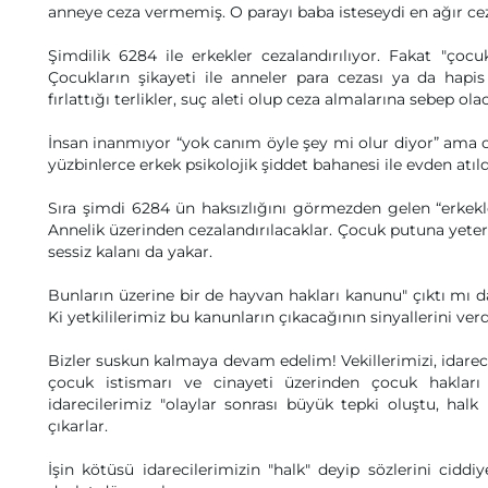
anneye ceza vermemiş. O parayı baba isteseydi en ağır ceza
Şimdilik 6284 ile erkekler cezalandırılıyor. Fakat "çocu
Çocukların şikayeti ile anneler para cezası ya da hapis 
fırlattığı terlikler, suç aleti olup ceza almalarına sebep ola
İnsan inanmıyor “yok canım öyle şey mi olur diyor” ama ol
yüzbinlerce erkek psikolojik şiddet bahanesi ile evden atıl
Sıra şimdi 6284 ün haksızlığını görmezden gelen “erkekle
Annelik üzerinden cezalandırılacaklar. Çocuk putuna yeteri
sessiz kalanı da yakar.
Bunların üzerine bir de hayvan hakları kanunu" çıktı mı 
Ki yetkililerimiz bu kanunların çıkacağının sinyallerini verd
Bizler suskun kalmaya devam edelim! Vekillerimizi, idarec
çocuk istismarı ve cinayeti üzerinden çocuk hakları
idarecilerimiz "olaylar sonrası büyük tepki oluştu, halk 
çıkarlar.
İşin kötüsü idarecilerimizin "halk" deyip sözlerini ciddiy