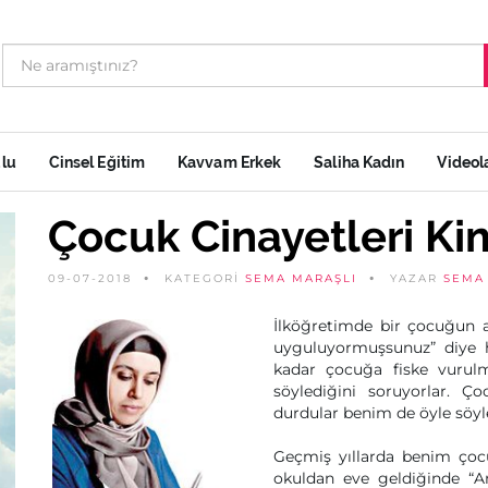
ulu
Cinsel Eğitim
Kavvam Erkek
Saliha Kadın
Videol
Çocuk Cinayetleri Kim
09-07-2018
KATEGORİ
SEMA MARAŞLI
YAZAR
SEMA
İlköğretimde bir çocuğun a
uyguluyormuşsunuz” diye he
kadar çocuğa fiske vurul
söylediğini soruyorlar. Ç
durdular benim de öyle söyl
Geçmiş yıllarda benim çoc
okuldan eve geldiğinde “