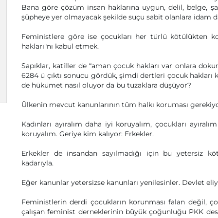
Bana göre çözüm insan haklarına uygun, delil, belge, şa
şüpheye yer olmayacak şekilde suçu sabit olanlara idam da 
Feministlere göre ise çocukları her türlü kötülükten k
hakları"nı kabul etmek.
Sapıklar, katiller de “aman çocuk hakları var onlara dok
6284 ü çıktı sonucu gördük, şimdi dertleri çocuk hakları k
de hükümet nasıl oluyor da bu tuzaklara düşüyor?
Ülkenin mevcut kanunlarının tüm halkı koruması gerekiyor
Kadınları ayıralım daha iyi koruyalım, çocukları ayıralım
koruyalım. Geriye kim kalıyor: Erkekler.
Erkekler de insandan sayılmadığı için bu yetersiz köt
kadarıyla.
Eğer kanunlar yetersizse kanunları yenilesinler. Devlet eliy
Feministlerin derdi çocukların korunması falan değil, ç
çalışan feminist derneklerinin büyük çoğunluğu PKK dest