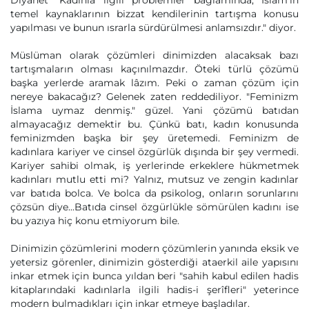
Diyanet "Kadınla ilgili problemler bağlamında, İslam’ın
temel kaynaklarının bizzat kendilerinin tartışma konusu
yapılması ve bunun ısrarla sürdürülmesi anlamsızdır." diyor.
Müslüman olarak çözümleri dinimizden alacaksak bazı
tartışmaların olması kaçınılmazdır. Öteki türlü çözümü
başka yerlerde aramak lâzım. Peki o zaman çözüm için
nereye bakacağız? Gelenek zaten reddediliyor. "Feminizm
İslama uymaz denmiş." güzel. Yani çözümü batıdan
almayacağız demektir bu. Çünkü batı, kadın konusunda
feminizmden başka bir şey üretemedi. Feminizm de
kadınlara kariyer ve cinsel özgürlük dışında bir şey vermedi.
Kariyer sahibi olmak, iş yerlerinde erkeklere hükmetmek
kadınları mutlu etti mi? Yalnız, mutsuz ve zengin kadınlar
var batıda bolca. Ve bolca da psikolog, onların sorunlarını
çözsün diye...Batıda cinsel özgürlükle sömürülen kadını ise
bu yazıya hiç konu etmiyorum bile.
Dinimizin çözümlerini modern çözümlerin yanında eksik ve
yetersiz görenler, dinimizin gösterdiği ataerkil aile yapısını
inkar etmek için bunca yıldan beri "sahih kabul edilen hadis
kitaplarındaki kadınlarla ilgili hadis-i şerîfleri" yeterince
modern bulmadıkları için inkar etmeye başladılar.