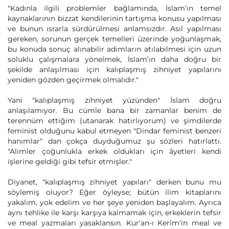
"Kadınla ilgili problemler bağlamında, İslam’ın temel
kaynaklarının bizzat kendilerinin tartışma konusu yapılması
ve bunun ısrarla sürdürülmesi anlamsızdır. Asıl yapılması
gereken, sorunun gerçek temelleri üzerinde yoğunlaşmak,
bu konuda sonuç alınabilir adımların atılabilmesi için uzun
soluklu çalışmalara yönelmek, İslam’ın daha doğru bir
şekilde anlaşılması için kalıplaşmış zihniyet yapılarını
yeniden gözden geçirmek olmalıdır."
Yani "kalıplaşmış zihniyet yüzünden" İslam doğru
anlaşılamıyor. Bu cümle bana bir zamanlar benim de
terennüm ettiğim (utanarak hatırlıyorum) ve şimdilerde
feminist olduğunu kabul etmeyen "Dindar feminist benzeri
hanımlar" dan çokça duyduğumuz şu sözleri hatırlattı.
"Alimler çoğunlukla erkek oldukları için âyetleri kendi
işlerine geldiği gibi tefsir etmişler."
Diyanet, "kalıplaşmış zihniyet yapıları" derken bunu mu
söylemiş oluyor? Eğer öyleyse; bütün ilim kitaplarını
yakalım, yok edelim ve her şeye yeniden başlayalım. Ayrıca
aynı tehlike ile karşı karşıya kalmamak için, erkeklerin tefsir
ve meal yazmaları yasaklansın. Kur'an-ı Kerîm'in meal ve