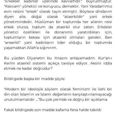
"Erkekler kadınlar üzerinde kavvamdır." buyrulmuştur.
"Kavvam" yönetici ve koruyucu, demektir. Yani Yaradan'ımız
evin reisini "erkek" olarak tayin etmiştir. Böylece dindarım
diyen aile, doğal olarak "ataerkildir" yani erkek
yönetimindedir. Müslüman bir toplumda her ailenin reisi
erkek olursa, toplum da ataerkil olur zaten. Erkekler
yönetici özellikleri ile donanımlı yaratıldıkları için,
toplumların bekası için ataerkil olmaları gerekir. Ben
"anaerkil" yani kadınların lider olduğu bir toplumda
yaşamaktan Allah'a sığınırım.
Bu yüzden Diyanetin bu itirazını anlayamadım. Kur'an-ı
Kerîm ataerkil sistemi açıkça tavsiye ediyor. Aksini iddia
etmek ne kadar doğrudur?
Bildirgede başka bir madde şöyle:
"Modern bir ideolojik söylem olarak feminizm ile ilahi bir
din olan İslam’ın ve İslami değerlerin karşılaştırılamayacağı
unutulmamalıdır …”Bu çok yerinde ve doğru bir açıklama.
Fakat bildirgede son madde kafama fena halde takıldı: