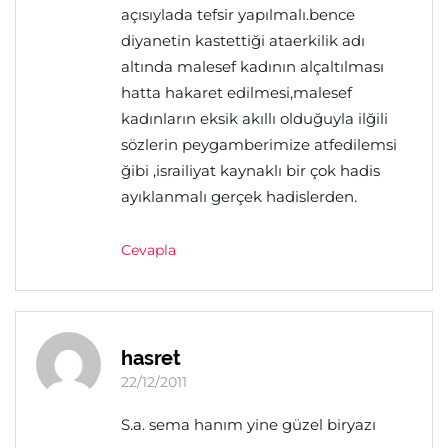
açısıylada tefsir yapılmalı.bence
diyanetin kastettiği ataerkilik adı
altında malesef kadının alçaltılması
hatta hakaret edilmesi,malesef
kadınların eksik akıllı olduğuyla ilğili
sözlerin peygamberimize atfedilemsi
ğibi ,israiliyat kaynaklı bir çok hadis
ayıklanmalı gerçek hadislerden.
Cevapla
hasret
22/12/2011
S.a. sema hanım yine güzel biryazı