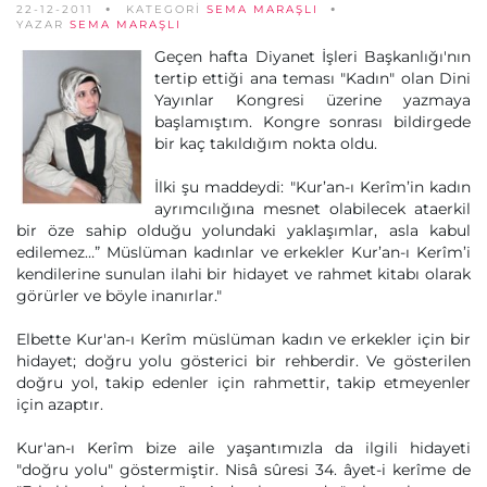
22-12-2011
KATEGORİ
SEMA MARAŞLI
YAZAR
SEMA MARAŞLI
Geçen hafta Diyanet İşleri Başkanlığı'nın
tertip ettiği ana teması "Kadın" olan Dini
Yayınlar Kongresi üzerine yazmaya
başlamıştım. Kongre sonrası bildirgede
bir kaç takıldığım nokta oldu.
İlki şu maddeydi: "Kur’an-ı Kerîm’in kadın
ayrımcılığına mesnet olabilecek ataerkil
bir öze sahip olduğu yolundaki yaklaşımlar, asla kabul
edilemez…” Müslüman kadınlar ve erkekler Kur’an-ı Kerîm’i
kendilerine sunulan ilahi bir hidayet ve rahmet kitabı olarak
görürler ve böyle inanırlar."
Elbette Kur'an-ı Kerîm müslüman kadın ve erkekler için bir
hidayet; doğru yolu gösterici bir rehberdir. Ve gösterilen
doğru yol, takip edenler için rahmettir, takip etmeyenler
için azaptır.
Kur'an-ı Kerîm bize aile yaşantımızla da ilgili hidayeti
"doğru yolu" göstermiştir. Nisâ sûresi 34. âyet-i kerîme de