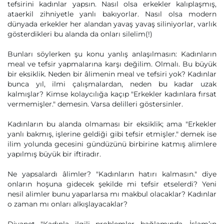
tefsirini kadınlar yapsın. Nasıl olsa erkekler kalıplaşmış,
ataerkil zihniyetle yanlı bakıyorlar. Nasıl olsa modern
dünyada erkekler her alandan yavaş yavaş siliniyorlar, varlık
gösterdikleri bu alanda da onları silelim(!)
Bunları söylerken şu konu yanlış anlaşılmasın: Kadınların
meal ve tefsir yapmalarına karşı değilim. Olmalı. Bu büyük
bir eksiklik. Neden bir âlimenin meal ve tefsiri yok? Kadınlar
bunca yıl, ilmi çalışmalardan, neden bu kadar uzak
kalmışlar? Kimse kolaycılığa kaçıp "Erkekler kadınlara fırsat
vermemişler." demesin. Varsa delilleri göstersinler.
Kadınların bu alanda olmaması bir eksiklik; ama "Erkekler
yanlı bakmış, işlerine geldiği gibi tefsir etmişler." demek ise
ilim yolunda gecesini gündüzünü birbirine katmış alimlere
yapılmış büyük bir iftiradır.
Ne yapsalardı âlimler? "Kadınların hatırı kalmasın." diye
onların hoşuna gidecek şekilde mi tefsir etselerdi? Yeni
nesil alimler bunu yaparlarsa mı makbul olacaklar? Kadınlar
o zaman mı onları alkışlayacaklar?