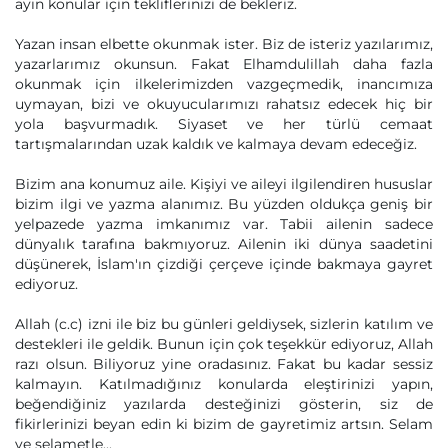
ayın konular için tekliflerinizi de bekleriz.
Yazan insan elbette okunmak ister. Biz de isteriz yazılarımız,
yazarlarımız okunsun. Fakat Elhamdulillah daha fazla
okunmak için ilkelerimizden vazgeçmedik, inancımıza
uymayan, bizi ve okuyucularımızı rahatsız edecek hiç bir
yola başvurmadık. Siyaset ve her türlü cemaat
tartışmalarından uzak kaldık ve kalmaya devam edeceğiz.
Bizim ana konumuz aile. Kişiyi ve aileyi ilgilendiren hususlar
bizim ilgi ve yazma alanımız. Bu yüzden oldukça geniş bir
yelpazede yazma imkanımız var. Tabii ailenin sadece
dünyalık tarafına bakmıyoruz. Ailenin iki dünya saadetini
düşünerek, İslam'ın çizdiği çerçeve içinde bakmaya gayret
ediyoruz.
Allah (c.c) izni ile biz bu günleri geldiysek, sizlerin katılım ve
destekleri ile geldik. Bunun için çok teşekkür ediyoruz, Allah
razı olsun. Biliyoruz yine oradasınız. Fakat bu kadar sessiz
kalmayın. Katılmadığınız konularda eleştirinizi yapın,
beğendiğiniz yazılarda desteğinizi gösterin, siz de
fikirlerinizi beyan edin ki bizim de gayretimiz artsın. Selam
ve selametle...