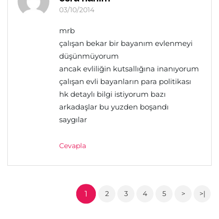
03/10/2014
mrb
çalışan bekar bir bayanım evlenmeyi
düşünmüyorum
ancak evliliğin kutsallığına inanıyorum
çalışan evli bayanların para politikası
hk detaylı bilgi istiyorum bazı
arkadaşlar bu yuzden boşandı
saygılar
Cevapla
1
2
3
4
5
>
>|