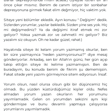
Bahar depresyonunda mısın acaba:) Öyleyse lütfen bir an
önce çıkar mısınız. Benim de canım istiyor bir sonbahar
depresyonuna girmek fakat elim değmiyor, hiç vaktim yok.
Siteye yeni bölümler ekledik. Ayın konusu " Değişim" dedik.
Sizlerden yorumlar, yazılar bekledik. Sizden yine ses yok. Hiç
mi değişmediniz? Ya da değişimi itiraf etmek mi zor
geliyor? Yoksa yazmak zor ve zahmetli mi geliyor? Biz
yazalım siz okuyun. Oh ne kadar güzel, rahat:)
Hayatında siteye iki kelam yorum yazmamış okurlar, ben
bir süre yazmayınca "neden yazmıyorsunuz?" diye mesaj
gönderiyorlar. Arkadaş, sen bir Allah'ın günü, her gün açıp
takip ettiğin siteye iki kelime yazmamışsın. Ben de
buradayım, bu konuda benim de fikrim şu dememişsin.
Fakat sitede yeni yazımı görmeyince sitem ediyorsun. İnsaf.
Yorum olsun, nasıl olursa olsun gibi bir düşüncemiz hiç
olmadı. Bu yüzden küstürdüğümüz kişiler oldu. Nefes
almadan yorum yazan okurların her yorumunu
yayımlamadık. Gelen on yorumdan sekizini aynı kişi
göndermişse ve bunu devamlı yapmaya çalışıyorsa
yorumlarını yayımlamadık.