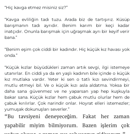
“Hiç kavga etmez misiniz siz?”
“Kavga evliliğin tadı tuzu. Arada biz de tartışırız. Küsüp
barışmanın tadı ayrıdır. Benim karım bir keçi kadar
inatçıdır. Onunla barışmak için uğraşmak ayrı bir keyif verir
bana.”
“Benim eşim çok ciddi bir kadındır. Hiç küçük kız havası yok
onda.”
“Küçük kızlar büyüdükleri zaman artık sevgi, ilgi istemeye
utanırlar. En ciddi ya da en yaşlı kadının bile içinde o küçük
kız mutlaka vardır. Yeter ki sen o tatlı kızı sevindirmeyi,
mutlu etmeyi bil. Ve o küçük kızı asla aldatma. Yoksa bir
daha sana güvenmez ve ne yaparsan yap hep kuşkuyla
bakar sana. Küçük kızlar hem çabuk mutlu olurlar hem de
çabuk kırılırlar. Çok narindir onlar. Hoyrat elleri istemezler;
yumuşak dokunuşları severler.”
“Bu tavsiyeni deneyeceğim. Fakat her zaman
yapabilir miyim bilmiyorum. Bazen işlerim çok