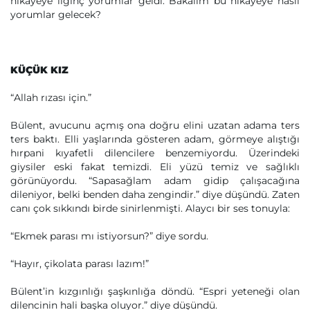
hikayeye ilginç yorumlar geldi. Bakalım bu hikayeye nasıl
yorumlar gelecek?
KÜÇÜK KIZ
“Allah rızası için.”
Bülent, avucunu açmış ona doğru elini uzatan adama ters
ters baktı. Elli yaşlarında gösteren adam, görmeye alıştığı
hırpani kıyafetli dilencilere benzemiyordu. Üzerindeki
giysiler eski fakat temizdi. Eli yüzü temiz ve sağlıklı
görünüyordu. “Sapasağlam adam gidip çalışacağına
dileniyor, belki benden daha zengindir.” diye düşündü. Zaten
canı çok sıkkındı birde sinirlenmişti. Alaycı bir ses tonuyla:
“Ekmek parası mı istiyorsun?” diye sordu.
“Hayır, çikolata parası lazım!”
Bülent’in kızgınlığı şaşkınlığa döndü. “Espri yeteneği olan
dilencinin hali başka oluyor.” diye düşündü.