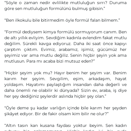
“Söyle o zaman nedir evlilikte mutluluğun sırrı? Duruma
göre sen mutluluğun formülünü bulmuş gibisin.”
“Ben ilkokulu bile bitirmedim öyle formül falan bilmem.”
“Formül dediysem kimya formülü sormuyorum canım. Ben
de altı yıllık evliyim. Sevdiğim kadınla evlendim fakat mutlu
değilim. Sürekli kavga ediyoruz. Daha iki saat önce kapıyı
çarptım çıktım. Evimiz, arabamız, işimiz, gücümüz her
şeyimiz var ama mutlu değiliz. Senin hiçbir şeyin yok ama
mutlusun. Para mı acaba bizi mutsuz eden?”
“Hiçbir şeyim yok mu? Hayır benim her şeyim var. Benim
karım her şeyim. Sevgilim, eşim, arkadaşım, hayat
yoldaşım. Hayatımı paylaştığım insandan daha değerli ve
daha önemli ne olabilir ki dünyada? Sizin ev, araba, iş diye
her şey dediğiniz şeylerdir aslında hiçbir şey olan.”
“Öyle deme şu kadar varlığın içinde bile karım her şeyden
şikâyet ediyor. Bir de fakir olsam kim bilir ne olur?”
“Altın tasın kan kusana faydası yoktur beyim. Sen kadın