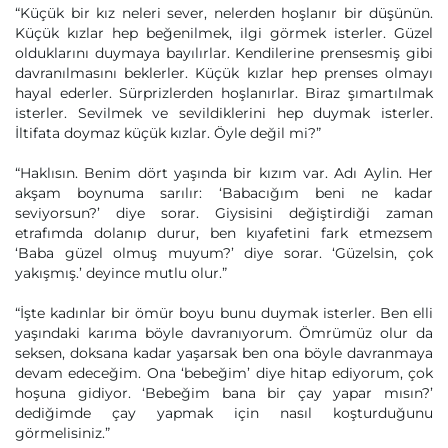
“Küçük bir kız neleri sever, nelerden hoşlanır bir düşünün.
Küçük kızlar hep beğenilmek, ilgi görmek isterler. Güzel
olduklarını duymaya bayılırlar. Kendilerine prensesmiş gibi
davranılmasını beklerler. Küçük kızlar hep prenses olmayı
hayal ederler. Sürprizlerden hoşlanırlar. Biraz şımartılmak
isterler. Sevilmek ve sevildiklerini hep duymak isterler.
İltifata doymaz küçük kızlar. Öyle değil mi?”
“Haklısın. Benim dört yaşında bir kızım var. Adı Aylin. Her
akşam boynuma sarılır: ‘Babacığım beni ne kadar
seviyorsun?’ diye sorar. Giysisini değiştirdiği zaman
etrafımda dolanıp durur, ben kıyafetini fark etmezsem
‘Baba güzel olmuş muyum?’ diye sorar. ‘Güzelsin, çok
yakışmış.’ deyince mutlu olur.”
“İşte kadınlar bir ömür boyu bunu duymak isterler. Ben elli
yaşındaki karıma böyle davranıyorum. Ömrümüz olur da
seksen, doksana kadar yaşarsak ben ona böyle davranmaya
devam edeceğim. Ona ‘bebeğim’ diye hitap ediyorum, çok
hoşuna gidiyor. ‘Bebeğim bana bir çay yapar mısın?’
dediğimde çay yapmak için nasıl koşturduğunu
görmelisiniz.”