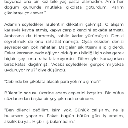
boyunca ona bir kez bile yaş pasta alamadım. Ama her
doğum gününde mutlaka çikolata götürdüm. Karım
çikolatayı çok sever.”
Adamın söyledikleri Bülent’in dikkatini çekmişti. O akşam
karısıyla kavga etmiş, kapıyı çarpıp kendini sokağa atmıştı.
Arabasına da binmemiş, sahile kadar yürümüştü. Denizi
seyretmek de onu rahatlatmamıştı. Oysa eskiden denizi
seyrederken çok rahatlar. Dalgalar sıkıntısını alıp giderdi.
Fakat karısının evde ağlıyor olduğunu bildiği için olsa gerek
hiçbir şey onu rahatlatamıyordu. Dilenciyle konuşurken
biraz kafası dağılmıştı. “Acaba söyledikleri gerçek mi yoksa
uyduruyor mu?” diye düşündü.
“Cebinde bir çikolata alacak para yok mu şimdi?”
Bülent’in sorusu üzerine adam ceplerini boşalttı. Bir nüfus
cüzdanından başka bir şey çıkmadı cebinden.
“Ben dilenci değilim. İşim yok. Günlük çalışırım, ne iş
bulursam yaparım. Fakat bugün bütün gün iş aradım,
aksilik bu ya... Hiçbir iş bulamadım.”