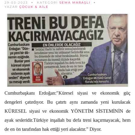
29-03-2023
KATEGORİ
SEMA MARAŞLI
YAZAR
ÇOCUK & AILE
Cumhurbaşkanı Erdoğan:"Küresel siyasi ve ekonomik güç
dengeleri çatırdıyor. Bu çatırtı aynı zamanda yeni kurulacak
KÜRESEL siyasi ve ekonomik YÖNETİM SİSTEMİNİN de
ayak sesleridir.Türkiye inşallah bu defa treni kaçırmayacak, hem
de en ön tarafından hak ettiği yeri alacaktır.” Diyor.