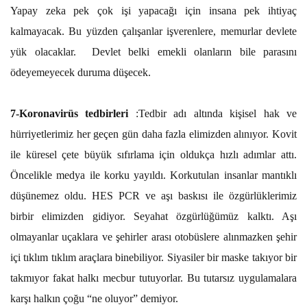
Yapay zeka pek çok işi yapacağı için insana pek ihtiyaç
kalmayacak. Bu yüzden çalışanlar işverenlere, memurlar devlete
yük olacaklar. Devlet belki emekli olanların bile parasını
ödeyemeyecek duruma düşecek.
7-Koronavirüs tedbirleri
:Tedbir adı altında kişisel hak ve
hürriyetlerimiz her geçen gün daha fazla elimizden alınıyor. Kovit
ile küresel çete büyük sıfırlama için oldukça hızlı adımlar attı.
Öncelikle medya ile korku yayıldı. Korkutulan insanlar mantıklı
düşünemez oldu. HES PCR ve aşı baskısı ile özgürlüklerimiz
birbir elimizden gidiyor. Seyahat özgürlüğümüz kalktı. Aşı
olmayanlar uçaklara ve şehirler arası otobüslere alınmazken şehir
içi tıklım tıklım araçlara binebiliyor. Siyasiler bir maske takıyor bir
takmıyor fakat halkı mecbur tutuyorlar. Bu tutarsız uygulamalara
karşı halkın çoğu “ne oluyor” demiyor.