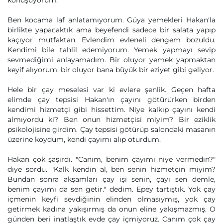
konuşuyorum.
Ben kocama laf anlatamıyorum. Güya yemekleri Hakan'la
birlikte yapacaktık ama beyefendi sadece bir salata yapıp
kaçıyor mutfaktan. Evlendim evleneli dengem bozuldu.
Kendimi bile tahlil edemiyorum. Yemek yapmayı sevip
sevmediğimi anlayamadım. Bir oluyor yemek yapmaktan
keyif alıyorum, bir oluyor bana büyük bir eziyet gibi geliyor.
Hele bir çay meselesi var ki evlere şenlik. Geçen hafta
elimde çay tepsisi Hakan'ın çayını götürürken birden
kendimi hizmetçi gibi hissettim. Niye kalkıp çayını kendi
almıyordu ki? Ben onun hizmetçisi miyim? Bir eziklik
psikolojisine girdim. Çay tepsisi götürüp salondaki masanın
üzerine koydum, kendi çayımı alıp oturdum.
Hakan çok şaşırdı. "Canım, benim çayımı niye vermedin?"
diye sordu. "Kalk kendin al, ben senin hizmetçin miyim?
Bundan sonra akşamları çay işi senin, çayı sen demle,
benim çayımı da sen getir." dedim. Epey tartıştık. Yok çay
içmenin keyfi sevdiğinin elinden olmasıymış, yok çay
getirmek kadına yakışırmış da onun eline yakışmazmış. O
günden beri inatlaştık evde çay içmiyoruz. Canım çok çay