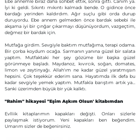
Ebe annemle biraz daha sohbet ettik, sonra gitti. Canım ya.
İyi ki geldi. Sıkıntı mıkıntı kalmadı bende. O gidince önce
bardağı yerinden kaldırdım. Ağır suçlu gibi orda durup
duruyordu. Ebe annem gelmeden önce bardak sebebi ile
akşama iyi bir çınğar çıkarmayı düşünüyordum, vazgeçtim,
değmez bir bardak için.
Mutfağa girdim. Sevgiyle baktım mutfağıma, terapi odama.
Bir çorba koydum ocağa. Sarmanın yanına güzel bir salata
yaptım. Mutfaktaki her şey gözüme bir başka güzel
görünmeye başladı. Maydanoz, kıvırcık, soğan, domates,
limon ve zeytinyağı. Allah'ım ne kadar güzel yaratmışsın
hepsini. Çok teşekkür ederim sana. Hayatımda ilk defa bu
kadar sevgiyle yemek yaptım. Mutfakla barıştım artık ya...
Sanki üzerimden büyük bir yük kalktı.
"Rahim" hikayesi "Eşim Aşkım Olsun' kitabımdan
Evlliik kitaplarımın kapakları değişti. Onları sizlerle
paylaşmak istiyorum. Yeni kapakları ben beğendim.
Umarım sizler de beğenirsiniz.