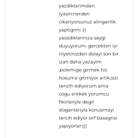
yazdiklarimdan.
(yasin:nerden
cikariyorsunuz alinganlik
yaptigimi :))
yasadiklariniza saygi
duyuyorum. gercekten iyi
niyetinizden dolayi son bir
izah daha yazayim
,polemige girmek hic
hosuma gitmiyor artik,sizi
tenzih ediyorum ama
cogu erkkek yorumcu
fikirleriyle degil
sloganlariyla konusmayi
tercih ediyor sirf basagrisi
yapiyorlar:(((