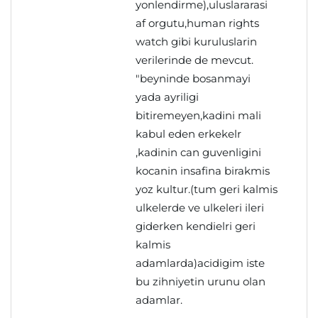
yonlendirme),uluslararasi
af orgutu,human rights
watch gibi kuruluslarin
verilerinde de mevcut.
"beyninde bosanmayi
yada ayriligi
bitiremeyen,kadini mali
kabul eden erkekelr
,kadinin can guvenligini
kocanin insafina birakmis
yoz kultur.(tum geri kalmis
ulkelerde ve ulkeleri ileri
giderken kendielri geri
kalmis
adamlarda)acidigim iste
bu zihniyetin urunu olan
adamlar.