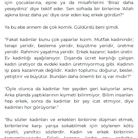
için çocuklarına, eşine ya da misafirlerini 'Biraz daha
yeseydiniz' diye teklif eder. Sen sofrada bir birlerine 'Allah
aşkına biraz daha ye.' diye ısrar eden kaç erkek gördün?"
Ya bu ebe annem de çok komik. Güldürdü beni şimdi.
"Fakat kadınlar bunu çok yaparlar kızım. Mutfak kadınındır;
terapi yeridir, besleme yeridir, büyütme yeridir, üretme
yeridir. Rahmini yaşatma yeridir. Erkek kazanır; kadın üretir.
Ev kadınlığı aşağılanıyor. Dışarıda ücret karşılığı çalışan
kadın üretiyor da evdeki kadın üretmiyormuş gibi. Kadının
işi para kazanmak değildir. Kadın toplumu doğurur, besler,
yetiştirir ve büyütür. Bundan daha önemli bir iş var mıdır?"
"Öyle olunca da kadınlar her şeyden geri kalıyorlar ama.
Arka planda yaptıklarının kıymeti bilinmiyor. Bilim insanları
hep erkek, sonra da kadınlar bir şey icat etmiyor, diye
kadınları hor görüyorlar."
"Bu sözler kadınları ve erkekleri birbirine düşman etmek,
birbirlerine karşı yarışa sokabilmek için söylenen kötü
niyetli, yanıltıcı sözlerdir. Kadın ve erkek birbirinin