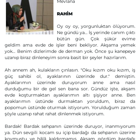
Mevlana
RAHİM
Oy oy oy, yorgunluktan ölüyorum.
Ne gündü ya... İş yerinde canım çıktı
bütün gün. Çok şükür evime
geldim ama evde de işler beni bekliyor. Akşama yemek
yok... Benim dizlerimde de derman yok. Önce şu kanepeye
uzanıp biraz dinleneyim sonra basit bir şeyler hazırlarım.
Ah annem ah, kulakların çınlasın. "Oku kızım oku kızım, iş
güç sahibi ol, ayaklarının üzerinde dur." demiştin.
Ayaklarımın üzerinde duruyorum anne ama nasıl
durduğumu bir de gel sen bana sor. Gündüz işte, akşam
evde koşturmaktan ayaklarımın altı şişiyor anne. Ben
ayaklarımın üstünde durmaktan yoruldum, biraz da
popomun üstünde oturmak istiyorum. Yorulduğum zaman
şöyle uzanıp rahat rahat dinlenmek istiyorum.
Bardak! Bardak sehpanın üzerinde duruyor, inanmıyorum
ya. Dün sevgili kocam su içip bardağı da sehpanın üzerine
koymuştu ve hâlâ kaldırmamış. Akşam gördüm bardağı