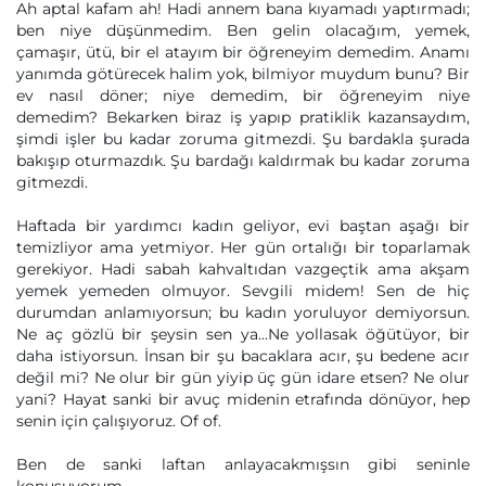
Ah aptal kafam ah! Hadi annem bana kıyamadı yaptırmadı;
ben niye düşünmedim. Ben gelin olacağım, yemek,
çamaşır, ütü, bir el atayım bir öğreneyim demedim. Anamı
yanımda götürecek halim yok, bilmiyor muydum bunu? Bir
ev nasıl döner; niye demedim, bir öğreneyim niye
demedim? Bekarken biraz iş yapıp pratiklik kazansaydım,
şimdi işler bu kadar zoruma gitmezdi. Şu bardakla şurada
bakışıp oturmazdık. Şu bardağı kaldırmak bu kadar zoruma
gitmezdi.
Haftada bir yardımcı kadın geliyor, evi baştan aşağı bir
temizliyor ama yetmiyor. Her gün ortalığı bir toparlamak
gerekiyor. Hadi sabah kahvaltıdan vazgeçtik ama akşam
yemek yemeden olmuyor. Sevgili midem! Sen de hiç
durumdan anlamıyorsun; bu kadın yoruluyor demiyorsun.
Ne aç gözlü bir şeysin sen ya...Ne yollasak öğütüyor, bir
daha istiyorsun. İnsan bir şu bacaklara acır, şu bedene acır
değil mi? Ne olur bir gün yiyip üç gün idare etsen? Ne olur
yani? Hayat sanki bir avuç midenin etrafında dönüyor, hep
senin için çalışıyoruz. Of of.
Ben de sanki laftan anlayacakmışsın gibi seninle