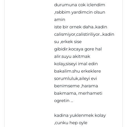
durumuna cok iclendim
,rabbim yardimcin olsun
amin
iste bir ornek daha..kadin
calismiyor,calistiriliyor...kadin
su ,erkek sise
gibidir.kocaya gore hal
alir.suyu akitmak
kolay,siseyi imal edin
bakalim.shu erkeklere
sorumluluk,aileyi evi
benimseme ,harama
bakmama, merhameti
ogretin ...
kadina yuklenmek kolay
,cunku hep oyle