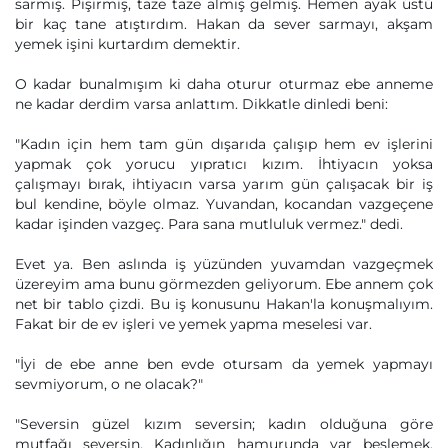
sarmış. Pişirmiş, taze taze almış gelmiş. Hemen ayak üstü
bir kaç tane atıştırdım. Hakan da sever sarmayı, akşam
yemek işini kurtardım demektir.
O kadar bunalmışım ki daha oturur oturmaz ebe anneme
ne kadar derdim varsa anlattım. Dikkatle dinledi beni:
"Kadın için hem tam gün dışarıda çalışıp hem ev işlerini
yapmak çok yorucu yıpratıcı kızım. İhtiyacın yoksa
çalışmayı bırak, ihtiyacın varsa yarım gün çalışacak bir iş
bul kendine, böyle olmaz. Yuvandan, kocandan vazgeçene
kadar işinden vazgeç. Para sana mutluluk vermez." dedi.
Evet ya. Ben aslında iş yüzünden yuvamdan vazgeçmek
üzereyim ama bunu görmezden geliyorum. Ebe annem çok
net bir tablo çizdi. Bu iş konusunu Hakan'la konuşmalıyım.
Fakat bir de ev işleri ve yemek yapma meselesi var.
"İyi de ebe anne ben evde otursam da yemek yapmayı
sevmiyorum, o ne olacak?"
"Seversin güzel kızım seversin; kadın olduğuna göre
mutfağı seversin. Kadınlığın hamurunda var beslemek.