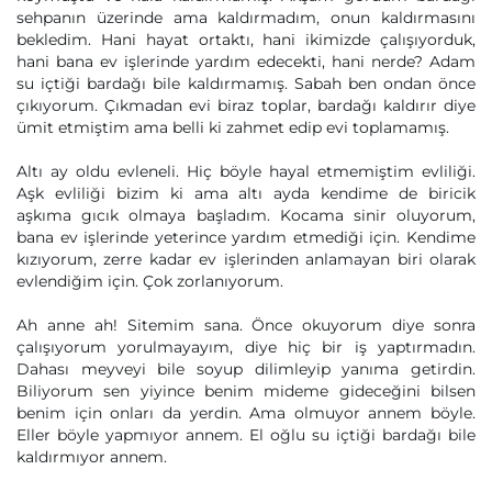
sehpanın üzerinde ama kaldırmadım, onun kaldırmasını
bekledim. Hani hayat ortaktı, hani ikimizde çalışıyorduk,
hani bana ev işlerinde yardım edecekti, hani nerde? Adam
su içtiği bardağı bile kaldırmamış. Sabah ben ondan önce
çıkıyorum. Çıkmadan evi biraz toplar, bardağı kaldırır diye
ümit etmiştim ama belli ki zahmet edip evi toplamamış.
Altı ay oldu evleneli. Hiç böyle hayal etmemiştim evliliği.
Aşk evliliği bizim ki ama altı ayda kendime de biricik
aşkıma gıcık olmaya başladım. Kocama sinir oluyorum,
bana ev işlerinde yeterince yardım etmediği için. Kendime
kızıyorum, zerre kadar ev işlerinden anlamayan biri olarak
evlendiğim için. Çok zorlanıyorum.
Ah anne ah! Sitemim sana. Önce okuyorum diye sonra
çalışıyorum yorulmayayım, diye hiç bir iş yaptırmadın.
Dahası meyveyi bile soyup dilimleyip yanıma getirdin.
Biliyorum sen yiyince benim mideme gideceğini bilsen
benim için onları da yerdin. Ama olmuyor annem böyle.
Eller böyle yapmıyor annem. El oğlu su içtiği bardağı bile
kaldırmıyor annem.