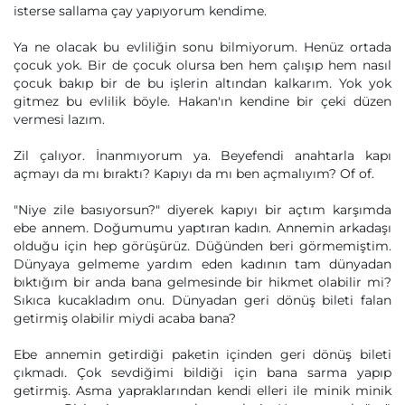
isterse sallama çay yapıyorum kendime.
Ya ne olacak bu evliliğin sonu bilmiyorum. Henüz ortada
çocuk yok. Bir de çocuk olursa ben hem çalışıp hem nasıl
çocuk bakıp bir de bu işlerin altından kalkarım. Yok yok
gitmez bu evlilik böyle. Hakan'ın kendine bir çeki düzen
vermesi lazım.
Zil çalıyor. İnanmıyorum ya. Beyefendi anahtarla kapı
açmayı da mı bıraktı? Kapıyı da mı ben açmalıyım? Of of.
"Niye zile basıyorsun?" diyerek kapıyı bir açtım karşımda
ebe annem. Doğumumu yaptıran kadın. Annemin arkadaşı
olduğu için hep görüşürüz. Düğünden beri görmemiştim.
Dünyaya gelmeme yardım eden kadının tam dünyadan
bıktığım bir anda bana gelmesinde bir hikmet olabilir mi?
Sıkıca kucakladım onu. Dünyadan geri dönüş bileti falan
getirmiş olabilir miydi acaba bana?
Ebe annemin getirdiği paketin içinden geri dönüş bileti
çıkmadı. Çok sevdiğimi bildiği için bana sarma yapıp
getirmiş. Asma yapraklarından kendi elleri ile minik minik