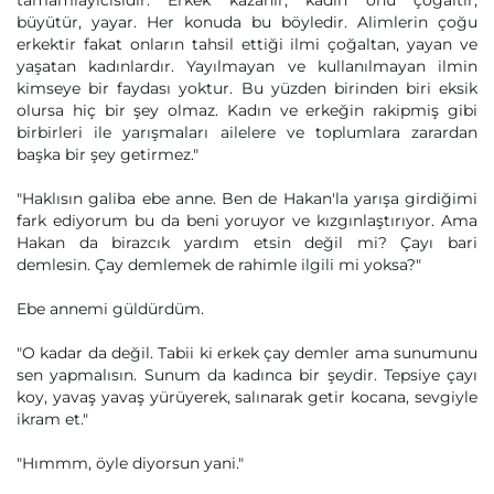
tamamlayıcısıdır. Erkek kazanır, kadın onu çoğaltır,
büyütür, yayar. Her konuda bu böyledir. Alimlerin çoğu
erkektir fakat onların tahsil ettiği ilmi çoğaltan, yayan ve
yaşatan kadınlardır. Yayılmayan ve kullanılmayan ilmin
kimseye bir faydası yoktur. Bu yüzden birinden biri eksik
olursa hiç bir şey olmaz. Kadın ve erkeğin rakipmiş gibi
birbirleri ile yarışmaları ailelere ve toplumlara zarardan
başka bir şey getirmez."
"Haklısın galiba ebe anne. Ben de Hakan'la yarışa girdiğimi
fark ediyorum bu da beni yoruyor ve kızgınlaştırıyor. Ama
Hakan da birazcık yardım etsin değil mi? Çayı bari
demlesin. Çay demlemek de rahimle ilgili mi yoksa?"
Ebe annemi güldürdüm.
"O kadar da değil. Tabii ki erkek çay demler ama sunumunu
sen yapmalısın. Sunum da kadınca bir şeydir. Tepsiye çayı
koy, yavaş yavaş yürüyerek, salınarak getir kocana, sevgiyle
ikram et."
"Hımmm, öyle diyorsun yani."