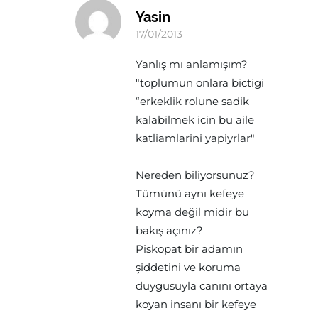
Yasin
17/01/2013
Yanlış mı anlamışım?
"toplumun onlara bictigi
“erkeklik rolune sadik
kalabilmek icin bu aile
katliamlarini yapiyrlar"
Nereden biliyorsunuz?
Tümünü aynı kefeye
koyma değil midir bu
bakış açınız?
Piskopat bir adamın
şiddetini ve koruma
duygusuyla canını ortaya
koyan insanı bir kefeye