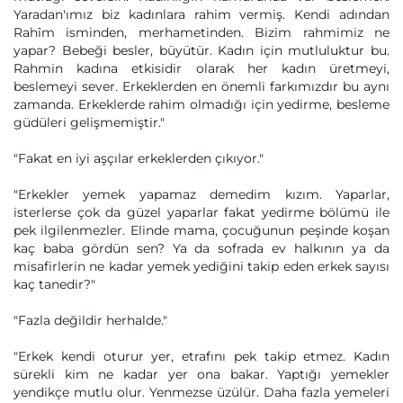
Yaradan'ımız biz kadınlara rahim vermiş. Kendi adından
Rahîm isminden, merhametinden. Bizim rahmimiz ne
yapar? Bebeği besler, büyütür. Kadın için mutluluktur bu.
Rahmin kadına etkisidir olarak her kadın üretmeyi,
beslemeyi sever. Erkeklerden en önemli farkımızdır bu aynı
zamanda. Erkeklerde rahim olmadığı için yedirme, besleme
güdüleri gelişmemiştir."
"Fakat en iyi aşçılar erkeklerden çıkıyor."
"Erkekler yemek yapamaz demedim kızım. Yaparlar,
isterlerse çok da güzel yaparlar fakat yedirme bölümü ile
pek ilgilenmezler. Elinde mama, çocuğunun peşinde koşan
kaç baba gördün sen? Ya da sofrada ev halkının ya da
misafirlerin ne kadar yemek yediğini takip eden erkek sayısı
kaç tanedir?"
"Fazla değildir herhalde."
"Erkek kendi oturur yer, etrafını pek takip etmez. Kadın
sürekli kim ne kadar yer ona bakar. Yaptığı yemekler
yendikçe mutlu olur. Yenmezse üzülür. Daha fazla yemeleri