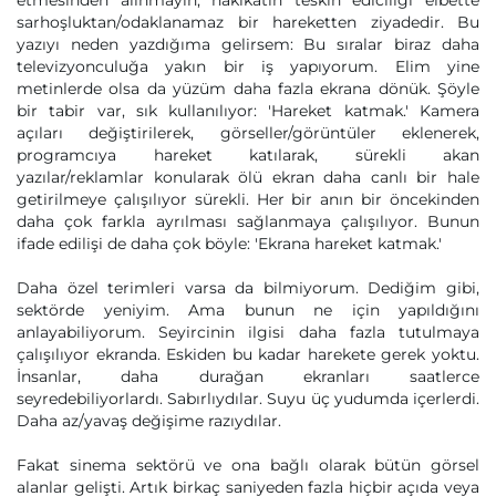
etmesinden alınmayın, hakikatin teskin ediciliği elbette
sarhoşluktan/odaklanamaz bir hareketten ziyadedir. Bu
yazıyı neden yazdığıma gelirsem: Bu sıralar biraz daha
televizyonculuğa yakın bir iş yapıyorum. Elim yine
metinlerde olsa da yüzüm daha fazla ekrana dönük. Şöyle
bir tabir var, sık kullanılıyor: 'Hareket katmak.' Kamera
açıları değiştirilerek, görseller/görüntüler eklenerek,
programcıya hareket katılarak, sürekli akan
yazılar/reklamlar konularak ölü ekran daha canlı bir hale
getirilmeye çalışılıyor sürekli. Her bir anın bir öncekinden
daha çok farkla ayrılması sağlanmaya çalışılıyor. Bunun
ifade edilişi de daha çok böyle: 'Ekrana hareket katmak.'
Daha özel terimleri varsa da bilmiyorum. Dediğim gibi,
sektörde yeniyim. Ama bunun ne için yapıldığını
anlayabiliyorum. Seyircinin ilgisi daha fazla tutulmaya
çalışılıyor ekranda. Eskiden bu kadar harekete gerek yoktu.
İnsanlar, daha durağan ekranları saatlerce
seyredebiliyorlardı. Sabırlıydılar. Suyu üç yudumda içerlerdi.
Daha az/yavaş değişime razıydılar.
Fakat sinema sektörü ve ona bağlı olarak bütün görsel
alanlar gelişti. Artık birkaç saniyeden fazla hiçbir açıda veya