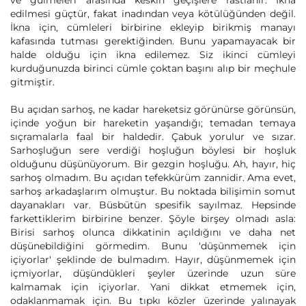
ve gülmeleri arasında keskin geçişlere rastlanır. İkna
edilmesi güçtür, fakat inadından veya kötülüğünden değil.
İkna için, cümleleri birbirine ekleyip birikmiş manayı
kafasında tutması gerektiğinden. Bunu yapamayacak bir
halde olduğu için ikna edilemez. Siz ikinci cümleyi
kurduğunuzda birinci cümle çoktan başını alıp bir meçhule
gitmiştir.
Bu açıdan sarhoş, ne kadar hareketsiz görünürse görünsün,
içinde yoğun bir hareketin yaşandığı; temadan temaya
sıçramalarla faal bir haldedir. Çabuk yorulur ve sızar.
Sarhoşluğun sere verdiği hoşluğun böylesi bir hoşluk
olduğunu düşünüyorum. Bir gezgin hoşluğu. Ah, hayır, hiç
sarhoş olmadım. Bu açıdan tefekkürüm zannidir. Ama evet,
sarhoş arkadaşlarım olmuştur. Bu noktada bilişimin somut
dayanakları var. Büsbütün spesifik sayılmaz. Hepsinde
farkettiklerim birbirine benzer. Şöyle birşey olmadı asla:
Birisi sarhoş olunca dikkatinin açıldığını ve daha net
düşünebildiğini görmedim. Bunu 'düşünmemek için
içiyorlar' şeklinde de bulmadım. Hayır, düşünmemek için
içmiyorlar, düşündükleri şeyler üzerinde uzun süre
kalmamak için içiyorlar. Yani dikkat etmemek için,
odaklanmamak için. Bu tıpkı közler üzerinde yalınayak