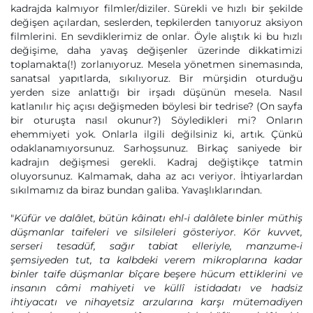
kadrajda kalmıyor filmler/diziler. Sürekli ve hızlı bir şekilde
değişen açılardan, seslerden, tepkilerden tanıyoruz aksiyon
filmlerini. En sevdiklerimiz de onlar. Öyle alıştık ki bu hızlı
değişime, daha yavaş değişenler üzerinde dikkatimizi
toplamakta(!) zorlanıyoruz. Mesela yönetmen sinemasında,
sanatsal yapıtlarda, sıkılıyoruz. Bir mürşidin oturduğu
yerden size anlattığı bir irşadı düşünün mesela. Nasıl
katlanılır hiç açısı değişmeden böylesi bir tedrise? (On sayfa
bir oturuşta nasıl okunur?) Söyledikleri mi? Onların
ehemmiyeti yok. Onlarla ilgili değilsiniz ki, artık. Çünkü
odaklanamıyorsunuz. Sarhoşsunuz. Birkaç saniyede bir
kadrajın değişmesi gerekli. Kadraj değiştikçe tatmin
oluyorsunuz. Kalmamak, daha az acı veriyor. İhtiyarlardan
sıkılmamız da biraz bundan galiba. Yavaşlıklarından.
"
Küfür ve dalâlet, bütün kâinatı ehl-i dalâlete binler müthiş
düşmanlar taifeleri ve silsileleri gösteriyor. Kör kuvvet,
serseri tesadüf, sağır tabiat elleriyle, manzume-i
şemsiyeden tut, ta kalbdeki verem mikroplarına kadar
binler taife düşmanlar bîçare beşere hücum ettiklerini ve
insanın câmi mahiyeti ve küllî istidadatı ve hadsiz
ihtiyacatı ve nihayetsiz arzularına karşı mütemadiyen