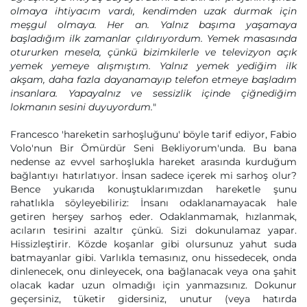
olmaya ihtiyacım vardı, kendimden uzak durmak için
meşgul olmaya. Her an. Yalnız başıma yaşamaya
başladığım ilk zamanlar çıldırıyordum. Yemek masasında
otururken mesela, çünkü bizimkilerle ve televizyon açık
yemek yemeye alışmıştım. Yalnız yemek yediğim ilk
akşam, daha fazla dayanamayıp telefon etmeye başladım
insanlara. Yapayalnız ve sessizlik içinde çiğnediğim
lokmanın sesini duyuyordum.
"
Francesco 'hareketin sarhoşluğunu' böyle tarif ediyor, Fabio
Volo'nun Bir Ömürdür Seni Bekliyorum'unda. Bu bana
nedense az evvel sarhoşlukla hareket arasında kurduğum
bağlantıyı hatırlatıyor. İnsan sadece içerek mi sarhoş olur?
Bence yukarıda konuştuklarımızdan hareketle şunu
rahatlıkla söyleyebiliriz: İnsanı odaklanamayacak hale
getiren herşey sarhoş eder. Odaklanmamak, hızlanmak,
acıların tesirini azaltır çünkü. Sizi dokunulamaz yapar.
Hissizleştirir. Közde koşanlar gibi olursunuz yahut suda
batmayanlar gibi. Varlıkla temasınız, onu hissedecek, onda
dinlenecek, onu dinleyecek, ona bağlanacak veya ona şahit
olacak kadar uzun olmadığı için yanmazsınız. Dokunur
geçersiniz, tüketir gidersiniz, unutur (veya hatırda