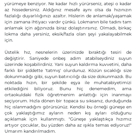
yürümeye benziyor. Ne kadar hızlı yürürseniz, ateşi o kadar
az hissedersiniz. Aldığınız mesafe aynı olsa da hızınızın
fazlalığı duyarlılığınızı azaltır. Hislerin de anlamak/yaşamak
için zamana ihtiyacı vardır çünkü. Lokmanın bile tadını tam
anlamak için ağzınızda biraz dolaştırırsınız. Olmadı, birkaç
lokma daha yersiniz, eksik/fazla olan şeyi yakalayabilmek
için.
Üstelik hız, nesnelerin üzerinizde bıraktığı tesiri de
değiştirir. Saniyede onbeş adım atabilseydiniz suyun
üzerinde koşabilirdiniz. Yani suyun kaldırma kuvvetini, daha
farklı bir şiddette 'tatmış' olurdunuz. Közün sıcaklığı size
dokunmadığı gibi, suyun batırıcılığı da size dokunmazdı. Bu
noktada hızın, bir şekilde eşya ile muhatabiyetimizi
etkilediğini biliyoruz. Bunu hiç denemedim, ama
ortaokuldaki fizik öğretmenim anlattığı için inanmayı
seçiyorum. Hızla dönen bir topaca su sıksanız, durduğunda
hiç ıslanmadığını görürsünüz. Kendisi bu örneği güneşe en
çok yaklaştığımız ayların neden kış ayları olduğunu
açıklamak için kullanmıştı. "Güneşe yaklaştıkça hızımız
artıyor çocuklar, bu yüzden daha az ışıkla temas ediyoruz!"
Umarım kandırılmadım.