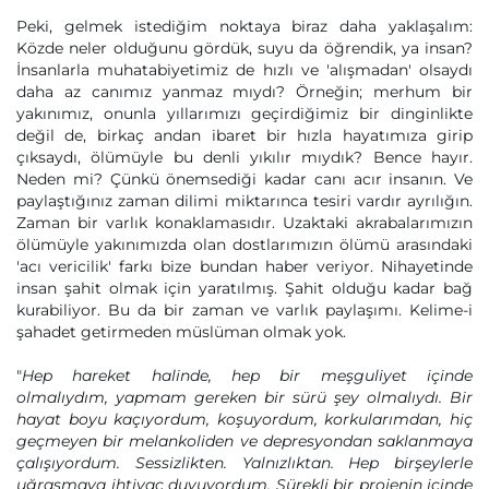
Peki, gelmek istediğim noktaya biraz daha yaklaşalım:
Közde neler olduğunu gördük, suyu da öğrendik, ya insan?
İnsanlarla muhatabiyetimiz de hızlı ve 'alışmadan' olsaydı
daha az canımız yanmaz mıydı? Örneğin; merhum bir
yakınımız, onunla yıllarımızı geçirdiğimiz bir dinginlikte
değil de, birkaç andan ibaret bir hızla hayatımıza girip
çıksaydı, ölümüyle bu denli yıkılır mıydık? Bence hayır.
Neden mi? Çünkü önemsediği kadar canı acır insanın. Ve
paylaştığınız zaman dilimi miktarınca tesiri vardır ayrılığın.
Zaman bir varlık konaklamasıdır. Uzaktaki akrabalarımızın
ölümüyle yakınımızda olan dostlarımızın ölümü arasındaki
'acı vericilik' farkı bize bundan haber veriyor. Nihayetinde
insan şahit olmak için yaratılmış. Şahit olduğu kadar bağ
kurabiliyor. Bu da bir zaman ve varlık paylaşımı. Kelime-i
şahadet getirmeden müslüman olmak yok.
"
Hep hareket halinde, hep bir meşguliyet içinde
olmalıydım, yapmam gereken bir sürü şey olmalıydı. Bir
hayat boyu kaçıyordum, koşuyordum, korkularımdan, hiç
geçmeyen bir melankoliden ve depresyondan saklanmaya
çalışıyordum. Sessizlikten. Yalnızlıktan. Hep birşeylerle
uğraşmaya ihtiyaç duyuyordum. Sürekli bir projenin içinde