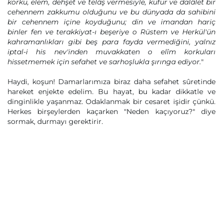
korku, elem, dehşet ve telâş vermesiyle, küfür ve dalâlet bir
cehennem zakkumu olduğunu ve bu dünyada da sahibini
bir cehennem içine koyduğunu; din ve imandan hariç
binler fen ve terakkiyat-ı beşeriye o Rüstem ve Herkül'ün
kahramanlıkları gibi beş para fayda vermediğini, yalnız
iptal-i his nev'inden muvakkaten o elîm korkuları
hissetmemek için sefahet ve sarhoşlukla şırınga ediyor.
"
Haydi, koşun! Damarlarımıza biraz daha sefahet sûretinde
hareket enjekte edelim. Bu hayat, bu kadar dikkatle ve
dinginlikle yaşanmaz. Odaklanmak bir cesaret işidir çünkü.
Herkes birşeylerden kaçarken "Neden kaçıyoruz?" diye
sormak, durmayı gerektirir.