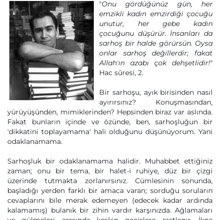
"
Onu gördüğünüz gün, her
emzikli kadın emzirdiği çocuğu
unutur, her gebe kadın
çocuğunu düşürür. İnsanları da
sarhoş bir halde görürsün. Oysa
onlar sarhoş değillerdir; fakat
Allah'ın azabı çok dehşetlidir!
"
Hac sûresi, 2.
Bir sarhoşu, ayık birisinden nasıl
ayırırsınız? Konuşmasından,
yürüyüşünden, mimiklerinden? Hepsinden biraz var aslında.
Fakat bunların içinde ve özünde, ben, sarhoşluğun bir
'dikkatini toplayamama' hali olduğunu düşünüyorum. Yani
odaklanamama.
Sarhoşluk bir odaklanamama halidir. Muhabbet ettiğiniz
zaman; onu bir tema, bir halet-i ruhiye, düz bir çizgi
üzerinde tutmakta zorlanırsınız. Cümlesinin sonunda,
başladığı yerden farklı bir amaca varan; sorduğu soruların
cevaplarını bile merak edemeyen (edecek kadar ardında
kalamamış) bulanık bir zihin vardır karşınızda. Ağlamaları