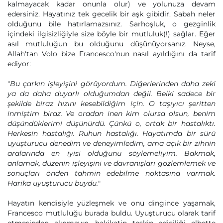
kalmayacak kadar onunla olur) ve yolunuza devam
edersiniz. Hayatınız tek gecelik bir aşk gibidir. Sabah neler
olduğunu bile hatırlamazsınız. Sarhoşluk, o gezginlik
içindeki ilgisizliğiyle size böyle bir mutluluk(!) sağlar. Eğer
asıl mutluluğun bu olduğunu düşünüyorsanız. Neyse,
Allah'tan Volo bize Francesco'nun nasıl ayıldığını da tarif
ediyor:
"
Bu çarkın işleyişini görüyordum. Diğerlerinden daha zeki
ya da daha duyarlı olduğumdan değil. Belki sadece bir
şekilde biraz hızını kesebildiğim için. O taşıyıcı şeritten
inmiştim biraz. Ve oradan inen kim olursa olsun, benim
düşündüklerimi düşünürdü. Çünkü o, ortak bir hastalıktı.
Herkesin hastalığı. Ruhun hastalığı. Hayatımda bir sürü
uyuşturucu denedim ve deneyimledim, ama açık bir zihnin
aralarında en iyisi olduğunu söylemeliyim. Bakmak,
anlamak, düzenin işleyişini ve davranışları gözlemlemek ve
sonuçları önden tahmin edebilme noktasına varmak.
Harika uyuşturucu buydu.
"
Hayatın kendisiyle yüzleşmek ve onu dingince yaşamak,
Francesco mutluluğu burada buldu. Uyuşturucu olarak tarif