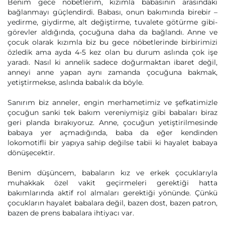
Benim gece nöbetlerim, kızımla babasının arasındaki
bağlanmayı güçlendirdi. Babası, onun bakımında birebir –
yedirme, giydirme, alt değiştirme, tuvalete götürme gibi-
görevler aldığında, çocuğuna daha da bağlandı. Anne ve
çocuk olarak kızımla biz bu gece nöbetlerinde birbirimizi
özledik ama ayda 4-5 kez olan bu durum aslında çok işe
yaradı. Nasıl ki annelik sadece doğurmaktan ibaret değil,
anneyi anne yapan aynı zamanda çocuğuna bakmak,
yetiştirmekse, aslında babalık da böyle.
Sanırım biz anneler, engin merhametimiz ve şefkatimizle
çocuğun sanki tek bakım vereniymişiz gibi babaları biraz
geri planda bırakıyoruz. Anne, çocuğun yetiştirilmesinde
babaya yer açmadığında, baba da eğer kendinden
lokomotifli bir yapıya sahip değilse tabii ki hayalet babaya
dönüşecektir.
Benim düşüncem, babaların kız ve erkek çocuklarıyla
muhakkak özel vakit geçirmeleri gerektiği hatta
bakımlarında aktif rol almaları gerektiği yönünde. Çünkü
çocukların hayalet babalara değil, bazen dost, bazen patron,
bazen de prens babalara ihtiyacı var.