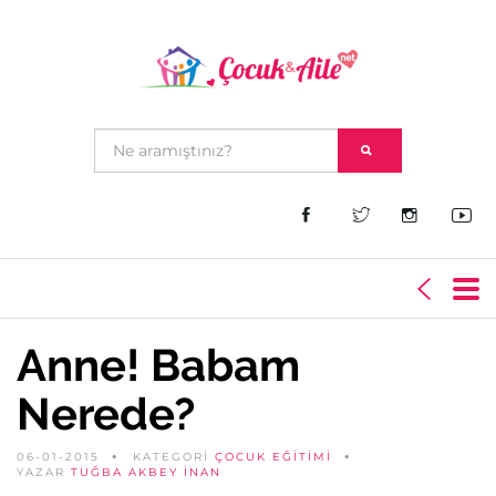
Anne! Babam
Nerede?
06-01-2015
KATEGORİ
ÇOCUK EĞITIMI
YAZAR
TUĞBA AKBEY İNAN