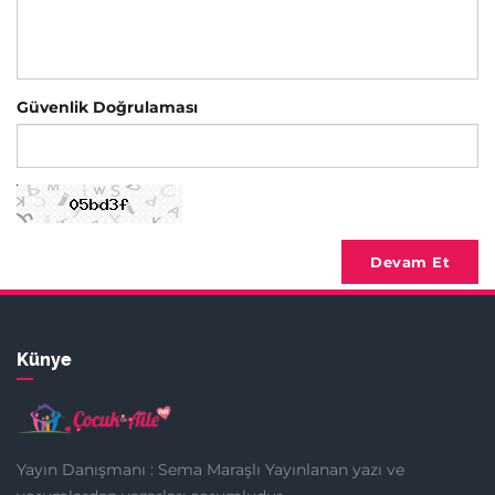
Güvenlik Doğrulaması
Devam Et
Künye
Yayın Danışmanı : Sema Maraşlı Yayınlanan yazı ve