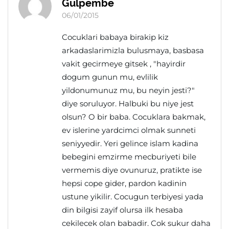
Gulpembe
06/01/2015
Cocuklari babaya birakip kiz
arkadaslarimizla bulusmaya, basbasa
vakit gecirmeye gitsek , "hayirdir
dogum gunun mu, evlilik
yildonumunuz mu, bu neyin jesti?"
diye soruluyor. Halbuki bu niye jest
olsun? O bir baba. Cocuklara bakmak,
ev islerine yardcimci olmak sunneti
seniyyedir. Yeri gelince islam kadina
bebegini emzirme mecburiyeti bile
vermemis diye ovunuruz, pratikte ise
hepsi cope gider, pardon kadinin
ustune yikilir. Cocugun terbiyesi yada
din bilgisi zayif olursa ilk hesaba
cekilecek olan babadir. Cok sukur daha