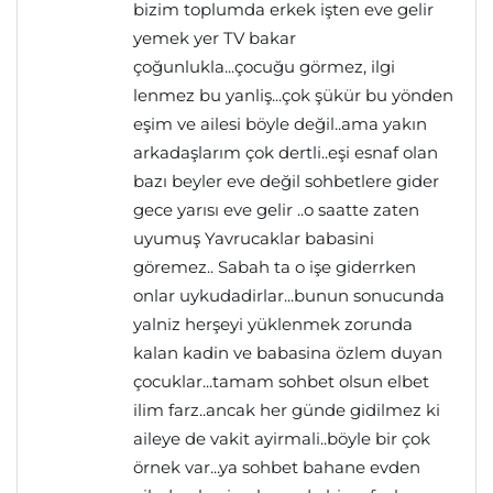
bizim toplumda erkek işten eve gelir
yemek yer TV bakar
çoğunlukla...çocuğu görmez, ilgi
lenmez bu yanliş...çok şükür bu yönden
eşim ve ailesi böyle değil..ama yakın
arkadaşlarım çok dertli..eşi esnaf olan
bazı beyler eve değil sohbetlere gider
gece yarısı eve gelir ..o saatte zaten
uyumuş Yavrucaklar babasini
göremez.. Sabah ta o işe giderrken
onlar uykudadirlar...bunun sonucunda
yalniz herşeyi yüklenmek zorunda
kalan kadin ve babasina özlem duyan
çocuklar...tamam sohbet olsun elbet
ilim farz..ancak her günde gidilmez ki
aileye de vakit ayirmali..böyle bir çok
örnek var...ya sohbet bahane evden