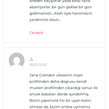
aileden kaçiyorlar yada biraz fazla
abartiyorlar..bir gün gidilse bir gün
gidilmemeli...Allah öyle hanimlarin
yardimcisi olsun..
Cevapla
.:.
06/01/2015
Jane Grandon ulkesinin insan
profilinden daha dogrusu kendi
musteri profilinden cıkardıgı sonuc ile
ancak babaları dorde ayırabilmiş.
Bizim yapımızla hic bir uyan kısmı
olmasa da, bizim onlara uymamız