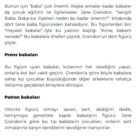
Bunun için “baba” çok önemli. Keşke anneler kadar babalar
da çocuk eğitimi ile ilgilenseler. Jane Grandon, ''Sevgili
Baba: Baba-kız ilişkileri neden bu kadar önemli?'' kitabında
dört tane baba figüründen bahsediyor. Bu figürlerden biri
“Hayalet babalar”..İşte bu yazının başlığı “Anne, babam
nerede?” Bu babalara ithafen yazıldı. Grandon’un dört figürü
şöyle:
Prens babalar:
Bu figüre uyan babalar, kızlarının her istediğini yapar,
onlarla bol bol vakit geçirir. Grandon’a göre böyle babalara
sahip kız çocuklar büyüdüğünde diğer erkeklerle rahatça
iletişime geçebilen bireylere dönüşür.
Patron babalar:
Otorite figürü olmayı seven, sert, dediğim dedik,
tartışmaya genellikle kapalı babaların figürü. Jane
Grandon’a göre bu tip babaların çocukları, onların sert
olmalarına karşın kendilerini sevdiğine inanıyorlar.