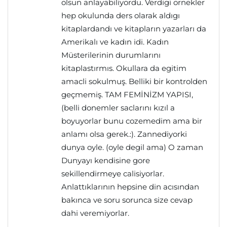
olsun anlayabiliyordu. Verdigi ornekler
hep okulunda ders olarak aldıgı
kitaplardandı ve kitapların yazarları da
Amerikalı ve kadın idi. Kadın
Müsterilerinin durumlarını
kitaplastırmıs. Okullara da egitim
amacli sokulmuş. Belliki bir kontrolden
geçmemiş. TAM FEMİNİZM YAPISI,
(belli donemler saclarını kızıl a
boyuyorlar bunu cozemedim ama bir
anlamı olsa gerek.:). Zannediyorki
dunya oyle. (oyle degil ama) O zaman
Dunyayı kendisine gore
sekillendirmeye calisiyorlar.
Anlattıklarının hepsine din acısından
bakınca ve soru sorunca size cevap
dahi veremiyorlar.