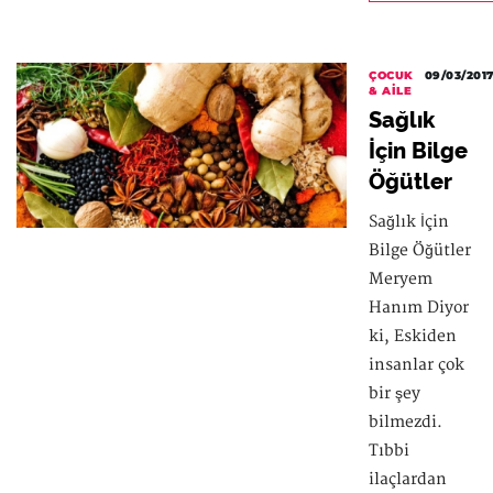
ÇOCUK
09/03/201
& AILE
Sağlık
İçin Bilge
Öğütler
Sağlık İçin
Bilge Öğütler
Meryem
Hanım Diyor
ki, Eskiden
insanlar çok
bir şey
bilmezdi.
Tıbbi
ilaçlardan