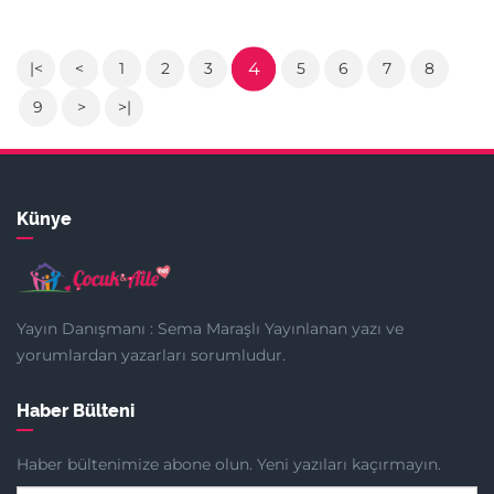
4
|<
<
1
2
3
5
6
7
8
9
>
>|
Künye
Yayın Danışmanı : Sema Maraşlı Yayınlanan yazı ve
yorumlardan yazarları sorumludur.
Haber Bülteni
Haber bültenimize abone olun. Yeni yazıları kaçırmayın.