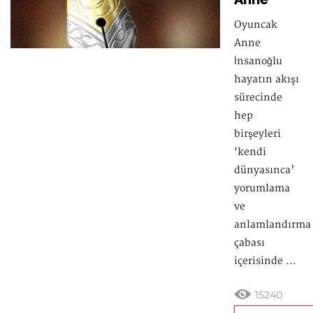
Oyuncak
Anne
İnsanoğlu
hayatın akışı
sürecinde
hep
birşeyleri
‘kendi
dünyasınca’
yorumlama
ve
anlamlandırma
çabası
içerisinde ...
15240