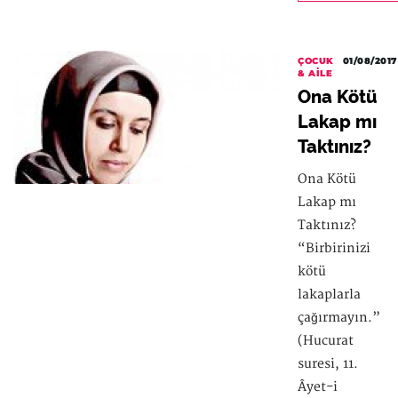
ÇOCUK
01/08/2017
& AILE
Ona Kötü
Lakap mı
Taktınız?
Ona Kötü
Lakap mı
Taktınız?
“Birbirinizi
kötü
lakaplarla
çağırmayın.”
(Hucurat
suresi, 11.
Âyet-i