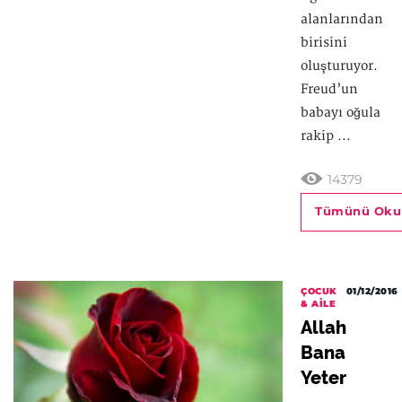
alanlarından
birisini
oluşturuyor.
Freud’un
babayı oğula
rakip ...
14379
Tümünü Oku
ÇOCUK
01/12/2016
& AILE
Allah
Bana
Yeter