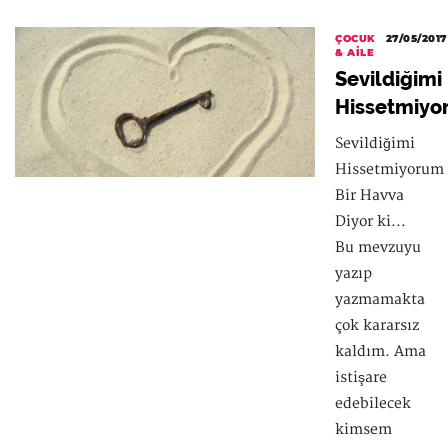
ÇOCUK
27/05/2017
& AILE
Sevildiğimi
Hissetmiy
Sevildiğimi
Hissetmiyorum
Bir Havva
Diyor ki...
Bu mevzuyu
yazıp
yazmamakta
çok kararsız
kaldım. Ama
istişare
edebilecek
kimsem