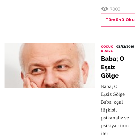
7803
Tümünü Oku
ÇOCUK
03/12/2016
& AILE
Baba; O
Eşsiz
Gölge
Baba; O
Eşsiz Gölge
Baba-oğul
ilişkisi,
psikanaliz ve
psikiyatrinin
ilgi