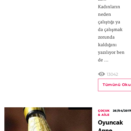
Kadınların
neden
çalıştığı ya
da çalışmak
zorunda
kaldığını
yazılıyor ben
de ...
13042
Tümünü Oku
ÇOCUK
26/04/201
& AILE
Oyuncak
Anne