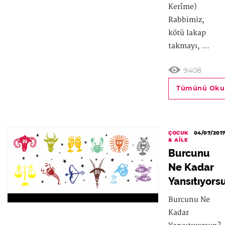
Kerîme)
Rabbimiz,
kötü lakap
takmayı, ...
9408
Tümünü Oku
ÇOCUK
04/07/201
& AILE
Burcunu
Ne Kadar
Yansıtıyors
Burcunu Ne
Kadar