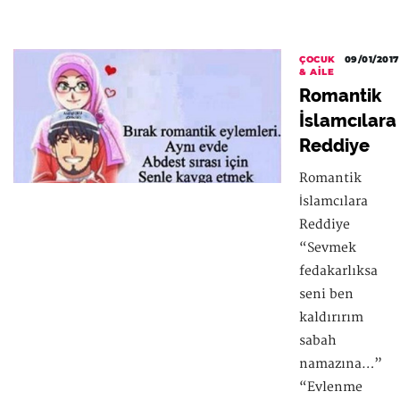
ÇOCUK
09/01/2017
& AILE
Romantik
İslamcılara
Reddiye
Romantik
İslamcılara
Reddiye
“Sevmek
fedakarlıksa
seni ben
kaldırırım
sabah
namazına…”
“Evlenme