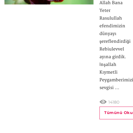
Allah Bana
Yeter
Rasulullah
efendimizin
dünyayı
şereflendirdiği
Rebiulevvel
ayına girdik.
İnşallah
Kıymetli
Peygamberimiz
sevgisi ...
14180
Tümünü Oku