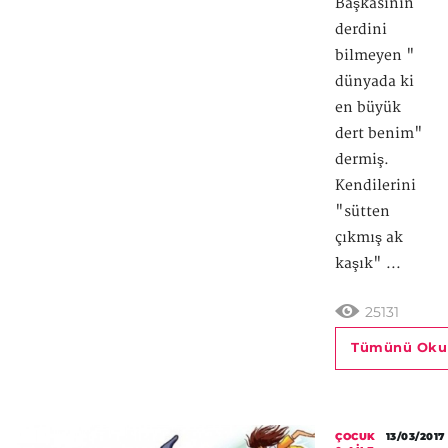
Başkasının
derdini
bilmeyen "
dünyada ki
en büyük
dert benim"
dermiş.
Kendilerini
"sütten
çıkmış ak
kaşık" ...
25131
Tümünü Oku
ÇOCUK
13/03/2017