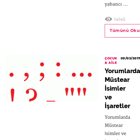
yabancı ...
14145
Tümünü Oku
ÇOCUK
09/03/201
& AILE
Yorumlard
Müstear
İsimler
ve
İşaretler
Yorumlarda
Müstear
İsimler ve