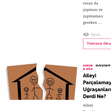
tutun da
yapması ve
yapmaması
gereken ...
15646
Tümünü Oku
ÇOCUK
01/02/2017
& AILE
Aileyi
Parçalama
Uğraşanlar
Derdi Ne?
Aileyi