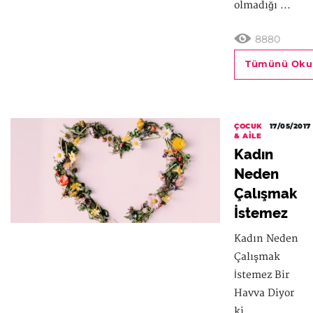
olmadığı ...
8880
Tümünü Oku
ÇOCUK
17/05/2017
& AILE
Kadın
Neden
Çalışmak
İstemez
Kadın Neden
Çalışmak
İstemez Bir
Havva Diyor
ki...