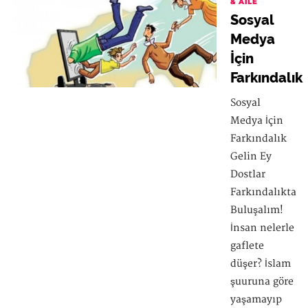
& AILE
Sosyal
Medya
İçin
Farkındalık
Sosyal
Medya İçin
Farkındalık
Gelin Ey
Dostlar
Farkındalıkta
Buluşalım!
İnsan nelerle
gaflete
düşer? İslam
şuuruna göre
yaşamayıp