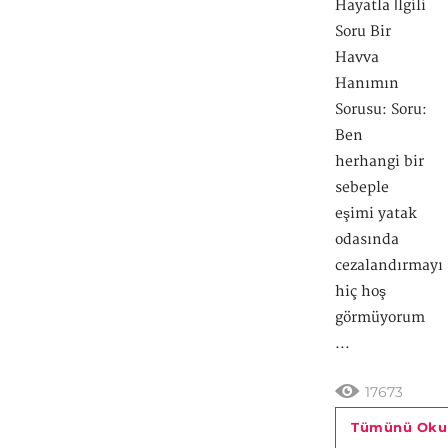
Hayatla İlgili
Soru Bir
Havva
Hanımın
Sorusu: Soru:
Ben
herhangi bir
sebeple
eşimi yatak
odasında
cezalandırmayı
hiç hoş
görmüyorum
...
17673
Tümünü Oku