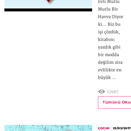
Evli Mutlu
Mutlu Bir
Havva Diyor
ki... Biz bu
işi çözdük,
kitabını
yazdık gibi
bir modda
değilim zira
evlilikte en
büyük ...
10987
Tümünü Oku
ÇOCUK
23/03/2017