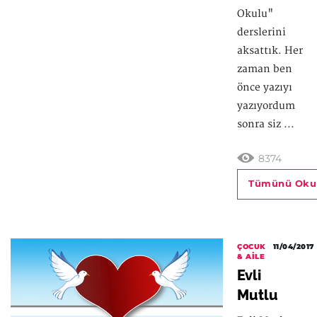
Okulu"
derslerini
aksattık. Her
zaman ben
önce yazıyı
yazıyordum
sonra siz ...
8374
Tümünü Oku
ÇOCUK
11/04/2017
& AILE
Evli
Mutlu