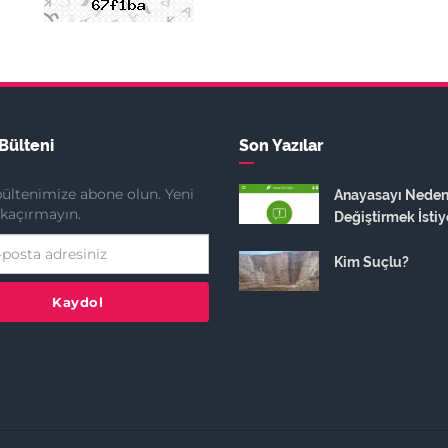
Bülteni
Son Yazılar
ültenimize abone olun. Yeni
Anayasayı Nede
ı kaçırmayın.
Değiştirmek İstiy
Kim Suçlu?
Kaydol