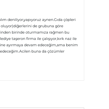
alım deniliyor,yapıyoruz aynen.Gıda çöpleri
 oluyor)diğerlerini de grubuna göre
lerinden birinde oturmamıza rağmen bu
diye taşeron firma ile çalışıyor,kırk naz ile
en yine ayırmaya devam edeceğim,ama benim
k edeceğim.Acilen buna da çözümler