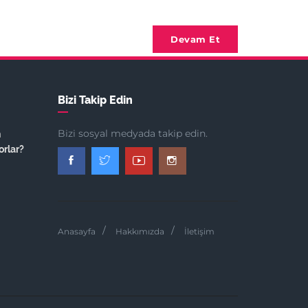
Devam Et
Bizi Takip Edin
Bizi sosyal medyada takip edin.
n
orlar?
Anasayfa
Hakkımızda
İletişim