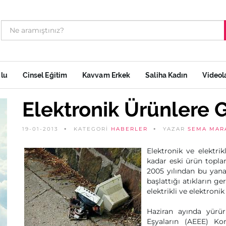
ulu
Cinsel Eğitim
Kavvam Erkek
Saliha Kadın
Videol
Elektronik Ürünlere G
19-01-2013
KATEGORİ
HABERLER
YAZAR
SEMA MAR
Elektronik ve elektrik
kadar eski ürün toplam
2005 yılından bu yana 
başlattığı atıkların g
elektrikli ve elektronik
Haziran ayında yürür
Eşyaların (AEEE) Kon