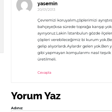
yasemin
20/01/2013
Çevremizi koruyalım,çöplerimizi ayrıştır
bahçeye(kısa sürede toprağa karışıp yok
ayırıyoruz.Lakin İstanbulun gözde ilçe
çöpleri verebileceğimiz bi kurum yok.Bele
gelip alıyorlardı.Aylardır gelen yok.B
gibi yapmayan komşularımı nasıl teşvi
üretilmeli.
Cevapla
Yorum Yaz
Adınız