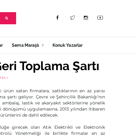
ar
Sema Maraşlı
Konuk Yazarlar
eri Toplama Şartı
AŞLI
li ürün satan firmalara, sattıklarının en az yarısı
a şartı geliyor. Çevre ve Şehircilik Bakanlığı’nın
ambalaj, lastik ve akaryakıt sektörlerine yönelik
eri dönüşümü uygulamasına, 2013 yılından itibaren
 ürünlerini de dahil edilecek.
lüğe girecek olan Atık Elektrikli ve Elektronik
trolü Yönetmeliği ile birlikte firmalar en az