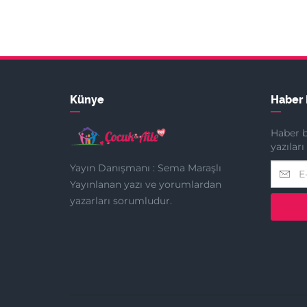
Künye
Haber 
Haber b
yazılar
Yayın Danışmanı : Sema Maraşlı
Yayınlanan yazı ve yorumlardan
yazarları sorumludur.