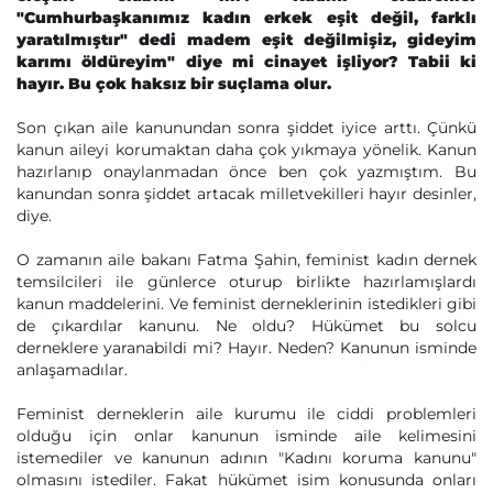
"Cumhurbaşkanımız kadın erkek eşit değil, farklı
yaratılmıştır" dedi madem eşit değilmişiz, gideyim
karımı öldüreyim" diye mi cinayet işliyor? Tabii ki
hayır. Bu çok haksız bir suçlama olur.
Son çıkan aile kanunundan sonra şiddet iyice arttı. Çünkü
kanun aileyi korumaktan daha çok yıkmaya yönelik. Kanun
hazırlanıp onaylanmadan önce ben çok yazmıştım. Bu
kanundan sonra şiddet artacak milletvekilleri hayır desinler,
diye.
O zamanın aile bakanı Fatma Şahin, feminist kadın dernek
temsilcileri ile günlerce oturup birlikte hazırlamışlardı
kanun maddelerini. Ve feminist derneklerinin istedikleri gibi
de çıkardılar kanunu. Ne oldu? Hükümet bu solcu
derneklere yaranabildi mi? Hayır. Neden? Kanunun isminde
anlaşamadılar.
Feminist derneklerin aile kurumu ile ciddi problemleri
olduğu için onlar kanunun isminde aile kelimesini
istemediler ve kanunun adının "Kadını koruma kanunu"
olmasını istediler. Fakat hükümet isim konusunda onları