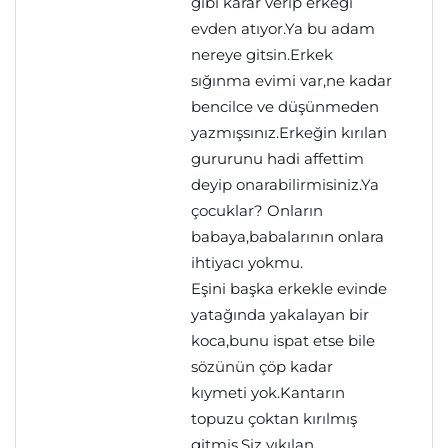
gibi karar verip erkeği
evden atıyor.Ya bu adam
nereye gitsin.Erkek
sığınma evimi var,ne kadar
bencilce ve düşünmeden
yazmışsınız.Erkeğin kırılan
gururunu hadi affettim
deyip onarabilirmisiniz.Ya
çocuklar? Onların
babaya,babalarının onlara
ihtiyacı yokmu.
Eşini başka erkekle evinde
yatağında yakalayan bir
koca,bunu ispat etse bile
sözünün çöp kadar
kıymeti yok.Kantarın
topuzu çoktan kırılmış
gitmiş.Siz yıkılan