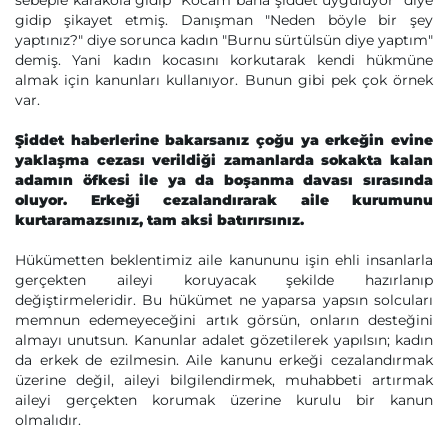
sebeple karakola gidip" Kocam bana şiddet uyguluyor" diye
gidip şikayet etmiş. Danışman "Neden böyle bir şey
yaptınız?" diye sorunca kadın "Burnu sürtülsün diye yaptım"
demiş. Yani kadın kocasını korkutarak kendi hükmüne
almak için kanunları kullanıyor. Bunun gibi pek çok örnek
var.
Şiddet haberlerine bakarsanız çoğu ya erkeğin evine
yaklaşma cezası verildiği zamanlarda sokakta kalan
adamın öfkesi ile ya da boşanma davası sırasında
oluyor. Erkeği cezalandırarak aile kurumunu
kurtaramazsınız, tam aksi batırırsınız.
Hükümetten beklentimiz aile kanununu işin ehli insanlarla
gerçekten aileyi koruyacak şekilde hazırlanıp
değiştirmeleridir. Bu hükümet ne yaparsa yapsın solcuları
memnun edemeyeceğini artık görsün, onların desteğini
almayı unutsun. Kanunlar adalet gözetilerek yapılsın; kadın
da erkek de ezilmesin. Aile kanunu erkeği cezalandırmak
üzerine değil, aileyi bilgilendirmek, muhabbeti artırmak
aileyi gerçekten korumak üzerine kurulu bir kanun
olmalıdır.