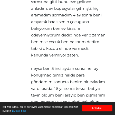
samsuna gitti bunu eve gelince
anladım. ev boş eşyalar gitmişti. hiç
aramadım sormadım 4 ay sonra beni
arayarak baak senin çocuguna
bakıyorum ben ev kirasını
ödeyemiyorum dediğinde ver o zaman
benimse çocuk ben bakarım dedim.
tabiki o kozdu elinde vermedi.
kanunda vermiyor zaten.
neyse ben 5 inci aydan sonra her ay
konuşmadığımız halde para
gönderdim sonucta benim bir evladım
vardı orada. 1.5 yıl sonra tekrar batıya
tayin oldum beni arayıp ben pişmanım
dedi babam vs araya girdi bak olum
Bu web sitesi, en iyi deneyimi yaşamanızı sağlamak için çerezleri
cocugun var diyerek beni ikna ettiler
Anladım!
kullanır.
Detaylı Bilgi