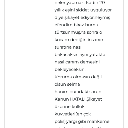
neler yapmaz. Kadın 20
yıllık eşini şiddet uyguluyor
diye şikayet ediyor;neymiş
efendim biraz burnu
sürtsünmüş.Ya sonra o
kocam dediğin insanın
suratına nasıl
bakacaksın,aynı yatakta
nasıl canım demesini
bekleyeceksin.
Koruma olmasın değil
olsun selma
hanım,buradaki sorun
Kanun HATALI.Şikayet
üzerine kolluk
kuvvetleri(en çok
polis),yargı gibi mahkeme