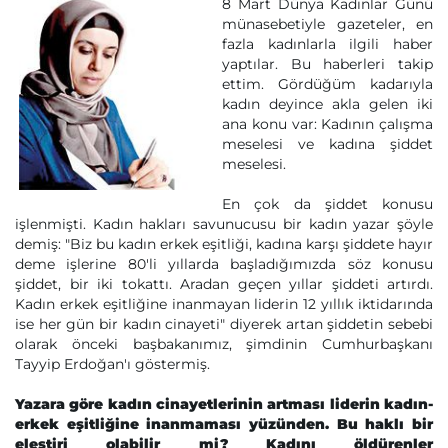
8 Mart Dünya Kadınlar Günü
münasebetiyle gazeteler, en
fazla kadınlarla ilgili haber
yaptılar. Bu haberleri takip
ettim. Gördüğüm kadarıyla
kadın deyince akla gelen iki
ana konu var: Kadının çalışma
meselesi ve kadına şiddet
meselesi.
En çok da şiddet konusu
işlenmişti. Kadın hakları savunucusu bir kadın yazar şöyle
demiş: "Biz bu kadın erkek eşitliği, kadına karşı şiddete hayır
deme işlerine 80'li yıllarda başladığımızda söz konusu
şiddet, bir iki tokattı. Aradan geçen yıllar şiddeti artırdı.
Kadın erkek eşitliğine inanmayan liderin 12 yıllık iktidarında
ise her gün bir kadın cinayeti" diyerek artan şiddetin sebebi
olarak önceki başbakanımız, şimdinin Cumhurbaşkanı
Tayyip Erdoğan'ı göstermiş.
Yazara göre kadın cinayetlerinin artması liderin kadın-
erkek eşitliğine inanmaması yüzünden. Bu haklı bir
eleştiri olabilir mi? Kadını öldürenler