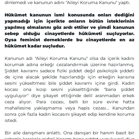
dinlemedi ve kanunun adını "Aileyi Koruma Kanunu" yaptı.
Hükümet kanunun ismi konusunda onları dediğini
yapmadığı için içerikte onların bütün isteklerinin
yapılmış olmalarını göz ardı ettiler ve şimdi kanunun
sebep olduğu cinayetlerde hükümeti suçluyorlar.
Oysa feminist derneklerde bu cinayetlerde en az
hükümet kadar suçludur.
Kanunun adı "Aileyi Koruma Kanunu" olsa da içerik kadını
korumak adına erkeği cezalandırmak üzerine hazırlanmış.
Şiddet kavramı sadece fiziki şiddet değil psikolojik şiddeti
de içine alacak şekilde hazırlandığı için erkeğin karısına
sesini yükseltmesi bile şiddet kavramı içine girdi. Kadın
kocası ona kızıp sesini yükselttiğinde "bana şiddet
uyguluyor" diye şikayet ettiğinde delil aranmadan erkek
ceza alıyor. Para cezası, belli bir süre evine hatta
mahallesine yaklaşmama veya hapis cezası... Kanundan
sonra çok fazla kadın kocasını şikayet edip kendine koruma
istedi.
Bir aile danışmanı anlattı. Ona danışan bir hanım basit bir