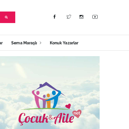
ar
Sema Maraşlı
Konuk Yazarlar