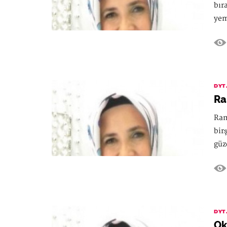
bır
yem
DYT
Ra
Ram
bir
güz
DYT
Ok