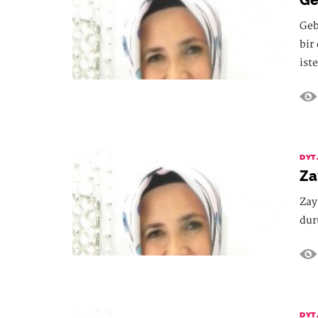
Ge
Geb
bir
iste
DYT
Za
Zay
dur
DYT