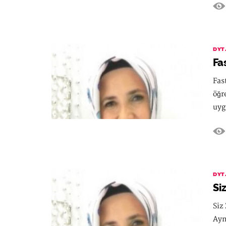
DYT
Fa
Fas
öğr
uyg
DYT
Si
Siz
Ayn