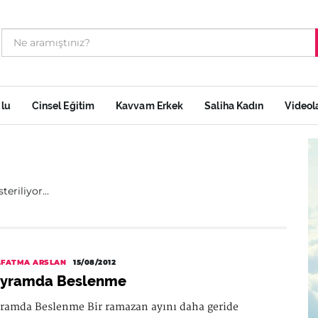
ulu
Cinsel Eğitim
Kavvam Erkek
Saliha Kadın
Videol
eriliyor...
.FATMA ARSLAN
15/08/2012
yramda Beslenme
ramda Beslenme Bir ramazan ayını daha geride