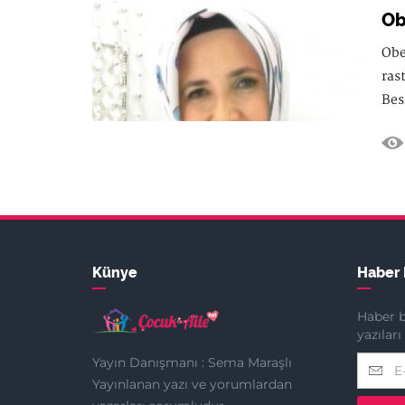
Ob
Obe
ras
Bes
Künye
Haber 
Haber b
yazılar
Yayın Danışmanı : Sema Maraşlı
Yayınlanan yazı ve yorumlardan