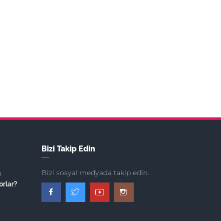
Bizi Takip Edin
Bizi sosyal medyada takip edin.
n
orlar?