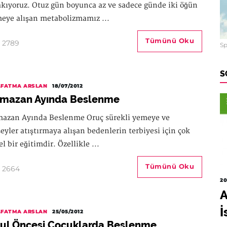
akıyoruz. Otuz gün boyunca az ve sadece günde iki öğün
eye alışan metabolizmamız ...
Tümünü Oku
2789
Sp
S
.FATMA ARSLAN
18/07/2012
mazan Ayında Beslenme
azan Ayında Beslenme Oruç sürekli yemeye ve
şeyler atıştırmaya alışan bedenlerin terbiyesi için çok
el bir eğitimdir. Özellikle ...
Tümünü Oku
2664
20
A
İ
.FATMA ARSLAN
25/05/2012
ul Öncesi Çocuklarda Beslenme