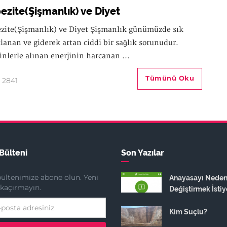
ezite(Şişmanlık) ve Diyet
zite(Şişmanlık) ve Diyet Şişmanlık günümüzde sık
tlanan ve giderek artan ciddi bir sağlık sorunudur.
inlerle alınan enerjinin harcanan ...
Tümünü Oku
2841
Bülteni
Son Yazılar
ültenimize abone olun. Yeni
Anayasayı Nede
ı kaçırmayın.
Değiştirmek İstiy
Kim Suçlu?