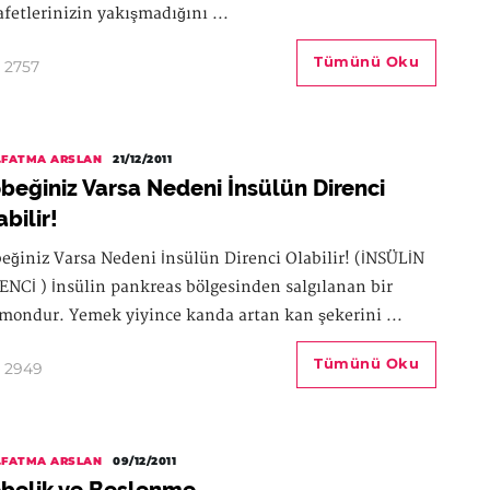
afetlerinizin yakışmadığını ...
Tümünü Oku
2757
.FATMA ARSLAN
21/12/2011
beğiniz Varsa Nedeni İnsülün Direnci
abilir!
eğiniz Varsa Nedeni İnsülün Direnci Olabilir! (İNSÜLİN
ENCİ ) İnsülin pankreas bölgesinden salgılanan bir
mondur. Yemek yiyince kanda artan kan şekerini ...
Tümünü Oku
2949
.FATMA ARSLAN
09/12/2011