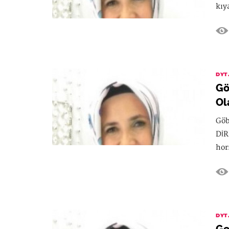
kıy
DYT
Gö
Ol
Göb
DİR
hor
DYT