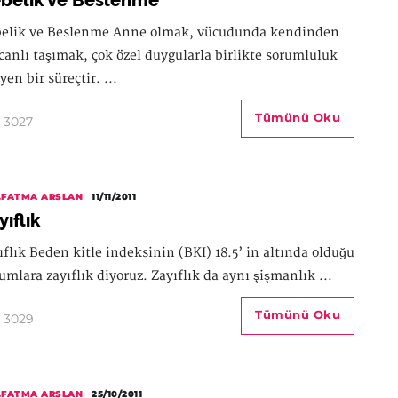
belik ve Beslenme
elik ve Beslenme Anne olmak, vücudunda kendinden
 canlı taşımak, çok özel duygularla birlikte sorumluluk
yen bir süreçtir. ...
Tümünü Oku
3027
.FATMA ARSLAN
11/11/2011
yıflık
ıflık Beden kitle indeksinin (BKI) 18.5’ in altında olduğu
umlara zayıflık diyoruz. Zayıflık da aynı şişmanlık ...
Tümünü Oku
3029
.FATMA ARSLAN
25/10/2011