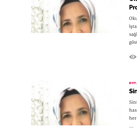
Pr
Oku
İşt
sağ
gös
DYT
Si
Sin
has
her
...